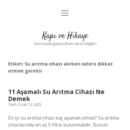
menüyü
Anasayfa
aç
Gizlilik Politikası
Kapı ve Hikaye
Yasal Uyarı
Yeni başlangıçlara ilham veren bilgiler!
Hakkımızda
Etiket:
Su arıtma cihazı alırken nelere dikkat
etmek gerekir
11 Aşamalı Su Arıtma Cihazı Ne
Demek
Tarih: Ocak 13, 2025
En iyi su arıtma cihazı kaç aşamalı olmalı? Su arıtma
cihazlarında en az 5 filtre bulunmalıdır. Bunun