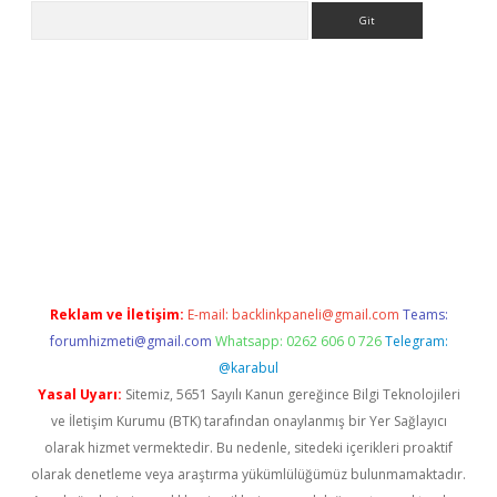
Arama
er.xyz
Reklam ve İletişim:
E-mail:
backlinkpaneli@gmail.com
Teams:
forumhizmeti@gmail.com
Whatsapp: 0262 606 0 726
Telegram:
@karabul
Yasal Uyarı:
Sitemiz, 5651 Sayılı Kanun gereğince Bilgi Teknolojileri
ve İletişim Kurumu (BTK) tarafından onaylanmış bir Yer Sağlayıcı
olarak hizmet vermektedir. Bu nedenle, sitedeki içerikleri proaktif
olarak denetleme veya araştırma yükümlülüğümüz bulunmamaktadır.