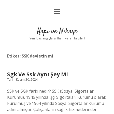
menüyü
Anasayfa
aç
Gizlilik Politikası
Kapı ve Hikaye
Yasal Uyarı
Yeni başlangıçlara ilham veren bilgiler!
Hakkımızda
Etiket:
SSK devletin mi
Sgk Ve Ssk Aynı Şey Mi
Tarih: Kasım 30, 2024
SSK ve SGK farkı nedir? SSK (Sosyal Sigortalar
Kurumu), 1946 yılında İşçi Sigortaları Kurumu olarak
kurulmuş ve 1964 yılında Sosyal Sigortalar Kurumu
adını almıştır. Çalışanların sağlık hizmetlerinden