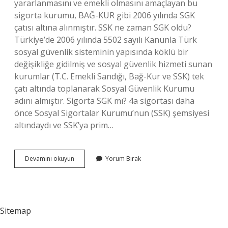
yararlanmasını ve emekli olmasını amaçlayan bu
sigorta kurumu, BAĞ-KUR gibi 2006 yılında SGK
çatısı altına alınmıştır. SSK ne zaman SGK oldu?
Türkiye’de 2006 yılında 5502 sayılı Kanunla Türk
sosyal güvenlik sisteminin yapısında köklü bir
değişikliğe gidilmiş ve sosyal güvenlik hizmeti sunan
kurumlar (T.C. Emekli Sandığı, Bağ-Kur ve SSK) tek
çatı altında toplanarak Sosyal Güvenlik Kurumu
adını almıştır. Sigorta SGK mı? 4a sigortası daha
önce Sosyal Sigortalar Kurumu’nun (SSK) şemsiyesi
altındaydı ve SSK’ya prim…
Sgk
Devamını okuyun
Yorum Bırak
Ve
Ssk
Aynı
Şey
Mi
Sitemap