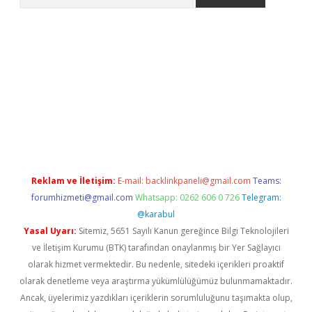
per.xyz
Reklam ve İletişim:
E-mail:
backlinkpaneli@gmail.com
Teams:
forumhizmeti@gmail.com
Whatsapp: 0262 606 0 726
Telegram:
@karabul
Yasal Uyarı:
Sitemiz, 5651 Sayılı Kanun gereğince Bilgi Teknolojileri
ve İletişim Kurumu (BTK) tarafından onaylanmış bir Yer Sağlayıcı
olarak hizmet vermektedir. Bu nedenle, sitedeki içerikleri proaktif
olarak denetleme veya araştırma yükümlülüğümüz bulunmamaktadır.
Ancak, üyelerimiz yazdıkları içeriklerin sorumluluğunu taşımakta olup,