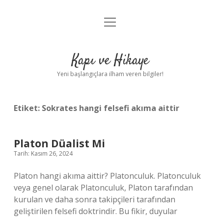
menüyü
Anasayfa
aç
Gizlilik Politikası
Kapı ve Hikaye
Yasal Uyarı
Yeni başlangıçlara ilham veren bilgiler!
Hakkımızda
Etiket:
Sokrates hangi felsefi akıma aittir
Platon Düalist Mi
Tarih: Kasım 26, 2024
Platon hangi akıma aittir? Platonculuk. Platonculuk
veya genel olarak Platonculuk, Platon tarafından
kurulan ve daha sonra takipçileri tarafından
geliştirilen felsefi doktrindir. Bu fikir, duyular