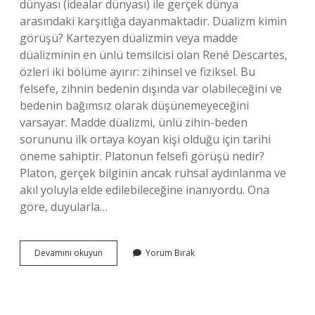
dünyası (idealar dünyası) ile gerçek dünya
arasındaki karşıtlığa dayanmaktadır. Düalizm kimin
görüşü? Kartezyen düalizmin veya madde
düalizminin en ünlü temsilcisi olan René Descartes,
özleri iki bölüme ayırır: zihinsel ve fiziksel. Bu
felsefe, zihnin bedenin dışında var olabileceğini ve
bedenin bağımsız olarak düşünemeyeceğini
varsayar. Madde düalizmi, ünlü zihin-beden
sorununu ilk ortaya koyan kişi olduğu için tarihi
öneme sahiptir. Platonun felsefi görüşü nedir?
Platon, gerçek bilginin ancak ruhsal aydınlanma ve
akıl yoluyla elde edilebileceğine inanıyordu. Ona
göre, duyularla…
Platon
Devamını okuyun
Yorum Bırak
Düalist
Mi