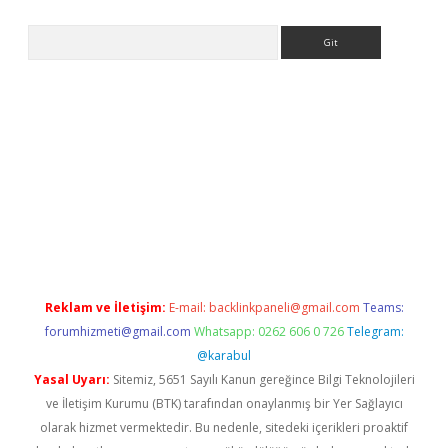
Arama
er.xyz
Reklam ve İletişim:
E-mail:
backlinkpaneli@gmail.com
Teams:
forumhizmeti@gmail.com
Whatsapp: 0262 606 0 726
Telegram:
@karabul
Yasal Uyarı:
Sitemiz, 5651 Sayılı Kanun gereğince Bilgi Teknolojileri
ve İletişim Kurumu (BTK) tarafından onaylanmış bir Yer Sağlayıcı
olarak hizmet vermektedir. Bu nedenle, sitedeki içerikleri proaktif