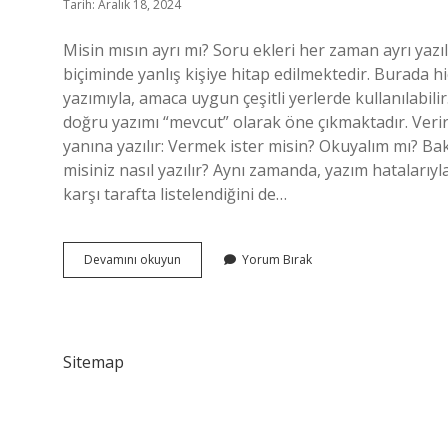
Tarih: Aralık 18, 2024
Misin mısın ayrı mı? Soru ekleri her zaman ayrı yazılı
biçiminde yanlış kişiye hitap edilmektedir. Burada hi
yazımıyla, amaca uygun çeşitli yerlerde kullanılabi
doğru yazımı “mevcut” olarak öne çıkmaktadır. Verir 
yanına yazılır: Vermek ister misin? Okuyalım mı? Ba
misiniz nasıl yazılır? Aynı zamanda, yazım hatalarıyl
karşı tarafta listelendiğini de…
Siz
Devamını okuyun
Yorum Bırak
Misiniz
Nasil
Yazilir
Sitemap