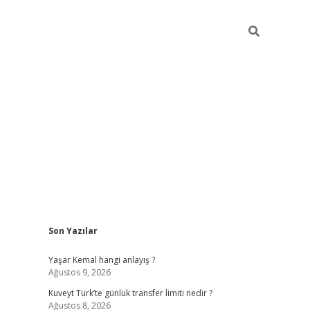
Sidebar
Son Yazılar
elexbet yeni giriş adresi
betexper.xyz
Yaşar Kemal hangi anlayış ?
Ağustos 9, 2026
Kuveyt Türk’te günlük transfer limiti nedir ?
Ağustos 8, 2026