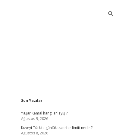
Sidebar
Son Yazılar
elexbet yeni giriş adresi
betexper.xyz
Yaşar Kemal hangi anlayış ?
Ağustos 9, 2026
Kuveyt Türk’te günlük transfer limiti nedir ?
Ağustos 8, 2026