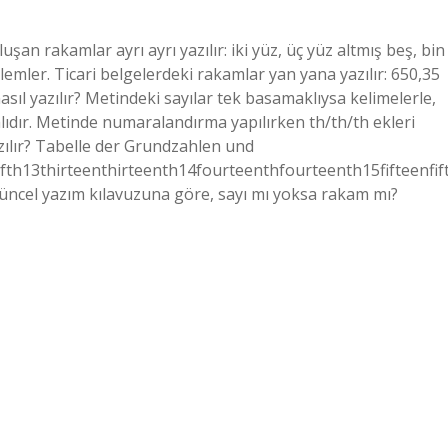
uşan rakamlar ayrı ayrı yazılır: iki yüz, üç yüz altmış beş, bin
li işlemler. Ticari belgelerdeki rakamlar yan yana yazılır: 650,35
r nasıl yazılır? Metindeki sayılar tek basamaklıysa kelimelerle,
lıdır. Metinde numaralandırma yapılırken th/th/th ekleri
yazılır? Tabelle der Grundzahlen und
13thirteenthirteenth14fourteenthfourteenth15fifteenfif
güncel yazım kılavuzuna göre, sayı mı yoksa rakam mı?