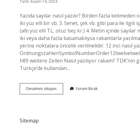
Tarih: Kasım 14, 2024
Yazıda sayılar nasıl yazılır? Birden fazla kelimeden ol
iki yüz elli bir vb. 3. Senet, çek vb. gibi para ile ilgi
(altı yüz elli TL, otuz beş kr.) 4. Metin içinde sayıla
iki veya daha fazla basamaklıysa rakamlarla yazılma
yerine noktalara öncelik verilmelidir. 12 inci nasıl 
OrdnungszahlenSymbolNumberOrder12twelvetwelfth
h89 weitere Zeilen Nasıl yazılıyor rakam? TDK’nın 
Türkçe’de kullanılan…
Sayılar
Devamını okuyun
Yorum Bırak
Yazılı
Olarak
Nasıl
Yazılır
Sitemap