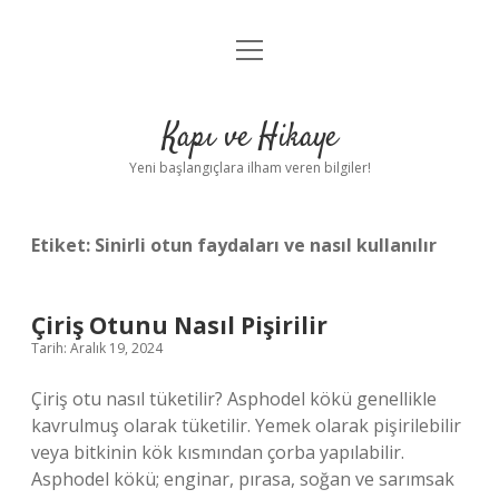
menüyü
Anasayfa
aç
Gizlilik Politikası
Kapı ve Hikaye
Yasal Uyarı
Yeni başlangıçlara ilham veren bilgiler!
Hakkımızda
Etiket:
Sinirli otun faydaları ve nasıl kullanılır
Çiriş Otunu Nasıl Pişirilir
Tarih: Aralık 19, 2024
Çiriş otu nasıl tüketilir? Asphodel kökü genellikle
kavrulmuş olarak tüketilir. Yemek olarak pişirilebilir
veya bitkinin kök kısmından çorba yapılabilir.
Asphodel kökü; enginar, pırasa, soğan ve sarımsak