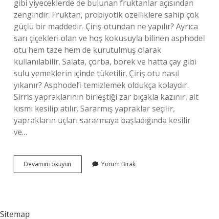
gibi yiyeceklerde de bulunan fruktanlar açısından
zengindir. Fruktan, probiyotik özelliklere sahip çok
güçlü bir maddedir. Çiriş otundan ne yapılır? Ayrıca
sarı çiçekleri olan ve hoş kokusuyla bilinen asphodel
otu hem taze hem de kurutulmuş olarak
kullanılabilir. Salata, çorba, börek ve hatta çay gibi
sulu yemeklerin içinde tüketilir. Çiriş otu nasıl
yıkanır? Asphodel’i temizlemek oldukça kolaydır.
Sirris yapraklarının birleştiği zar bıçakla kazınır, alt
kısmı kesilip atılır. Sararmış yapraklar seçilir,
yaprakların uçları sararmaya başladığında kesilir
ve…
Çiriş
Devamını okuyun
Yorum Bırak
Otunu
Nasıl
Pişirilir
Sitemap