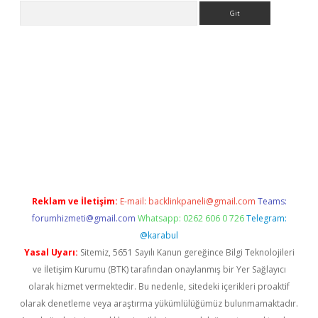
Arama
er.xyz
Reklam ve İletişim:
E-mail:
backlinkpaneli@gmail.com
Teams:
forumhizmeti@gmail.com
Whatsapp: 0262 606 0 726
Telegram:
@karabul
Yasal Uyarı:
Sitemiz, 5651 Sayılı Kanun gereğince Bilgi Teknolojileri
ve İletişim Kurumu (BTK) tarafından onaylanmış bir Yer Sağlayıcı
olarak hizmet vermektedir. Bu nedenle, sitedeki içerikleri proaktif
olarak denetleme veya araştırma yükümlülüğümüz bulunmamaktadır.