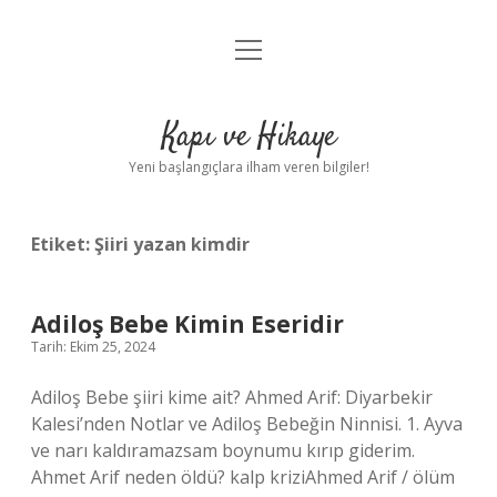
menüyü
Anasayfa
aç
Gizlilik Politikası
Kapı ve Hikaye
Yasal Uyarı
Yeni başlangıçlara ilham veren bilgiler!
Hakkımızda
Etiket:
Şiiri yazan kimdir
Adiloş Bebe Kimin Eseridir
Tarih: Ekim 25, 2024
Adiloş Bebe şiiri kime ait? Ahmed Arif: Diyarbekir
Kalesi’nden Notlar ve Adiloş Bebeğin Ninnisi. 1. Ayva
ve narı kaldıramazsam boynumu kırıp giderim.
Ahmet Arif neden öldü? kalp kriziAhmed Arif / ölüm