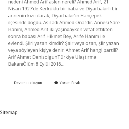
nedeni Ahmed Arif aslen nereli? Ahmed Arif, 21
Nisan 1927’de Kerküklü bir baba ve Diyarbakırlı bir
annenin kızı olarak, Diyarbakır’ın Hançepek
ilçesinde doğdu. Asıl adı Ahmed Önal’dır. Annesi Sâre
Hanım, Ahmed Arif iki yaşındayken vefat ettikten
sonra babası Arif Hikmet Bey, Arife Hanım ile
evlendi. Şiiri yazan kimdir? Şair veya ozan, şiir yazan
veya söyleyen kişiye denir. Ahmet Arif hangi partili?
Arif Ahmet DenizolgunTürkiye Ulaştırma
BakanıÖlüm 8 Eylül 2016…
Adiloş
Devamını okuyun
Yorum Bırak
Bebe
Kimin
Eseridir
Sitemap