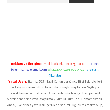
er.xyz
Reklam ve İletişim:
E-mail:
backlinkpaneli@gmail.com
Teams:
forumhizmeti@gmail.com
Whatsapp: 0262 606 0 726
Telegram:
@karabul
Yasal Uyarı:
Sitemiz, 5651 Sayılı Kanun gereğince Bilgi Teknolojileri
ve İletişim Kurumu (BTK) tarafından onaylanmış bir Yer Sağlayıcı
olarak hizmet vermektedir. Bu nedenle, sitedeki içerikleri proaktif
olarak denetleme veya araştırma yükümlülüğümüz bulunmamaktadır.
Ancak, üyelerimiz yazdıkları içeriklerin sorumluluğunu taşımakta olup,