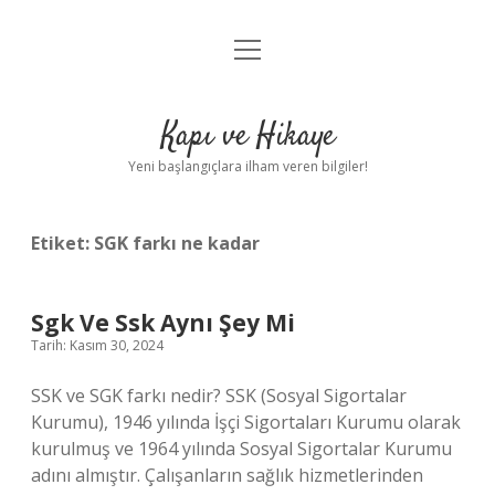
menüyü
Anasayfa
aç
Gizlilik Politikası
Kapı ve Hikaye
Yasal Uyarı
Yeni başlangıçlara ilham veren bilgiler!
Hakkımızda
Etiket:
SGK farkı ne kadar
Sgk Ve Ssk Aynı Şey Mi
Tarih: Kasım 30, 2024
SSK ve SGK farkı nedir? SSK (Sosyal Sigortalar
Kurumu), 1946 yılında İşçi Sigortaları Kurumu olarak
kurulmuş ve 1964 yılında Sosyal Sigortalar Kurumu
adını almıştır. Çalışanların sağlık hizmetlerinden