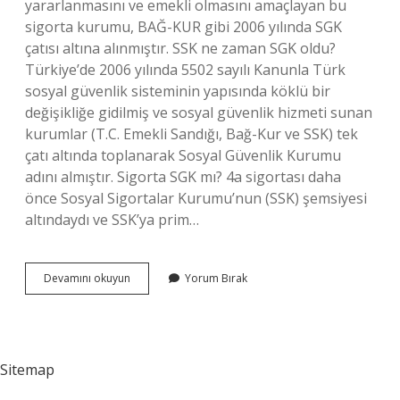
yararlanmasını ve emekli olmasını amaçlayan bu
sigorta kurumu, BAĞ-KUR gibi 2006 yılında SGK
çatısı altına alınmıştır. SSK ne zaman SGK oldu?
Türkiye’de 2006 yılında 5502 sayılı Kanunla Türk
sosyal güvenlik sisteminin yapısında köklü bir
değişikliğe gidilmiş ve sosyal güvenlik hizmeti sunan
kurumlar (T.C. Emekli Sandığı, Bağ-Kur ve SSK) tek
çatı altında toplanarak Sosyal Güvenlik Kurumu
adını almıştır. Sigorta SGK mı? 4a sigortası daha
önce Sosyal Sigortalar Kurumu’nun (SSK) şemsiyesi
altındaydı ve SSK’ya prim…
Sgk
Devamını okuyun
Yorum Bırak
Ve
Ssk
Aynı
Şey
Mi
Sitemap