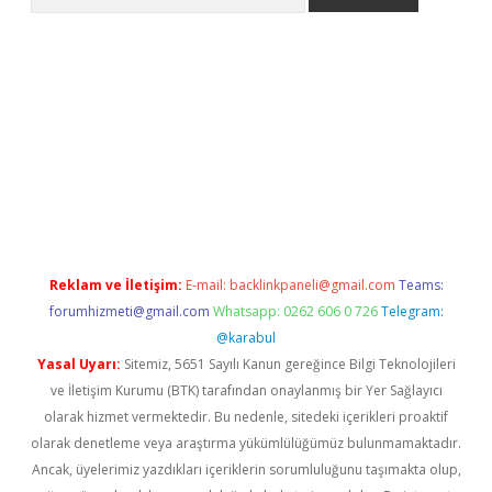
er.xyz
Reklam ve İletişim:
E-mail:
backlinkpaneli@gmail.com
Teams:
forumhizmeti@gmail.com
Whatsapp: 0262 606 0 726
Telegram:
@karabul
Yasal Uyarı:
Sitemiz, 5651 Sayılı Kanun gereğince Bilgi Teknolojileri
ve İletişim Kurumu (BTK) tarafından onaylanmış bir Yer Sağlayıcı
olarak hizmet vermektedir. Bu nedenle, sitedeki içerikleri proaktif
olarak denetleme veya araştırma yükümlülüğümüz bulunmamaktadır.
Ancak, üyelerimiz yazdıkları içeriklerin sorumluluğunu taşımakta olup,