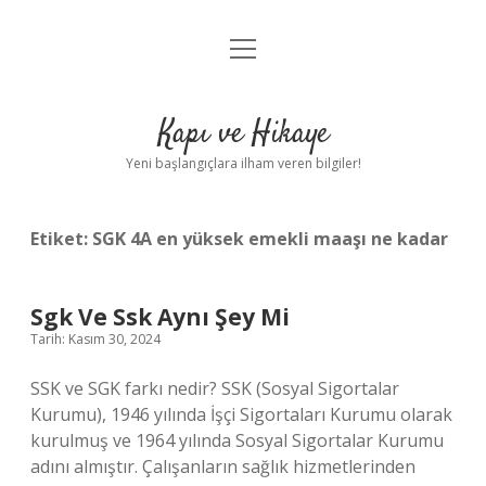
menüyü
Anasayfa
aç
Gizlilik Politikası
Kapı ve Hikaye
Yasal Uyarı
Yeni başlangıçlara ilham veren bilgiler!
Hakkımızda
Etiket:
SGK 4A en yüksek emekli maaşı ne kadar
Sgk Ve Ssk Aynı Şey Mi
Tarih: Kasım 30, 2024
SSK ve SGK farkı nedir? SSK (Sosyal Sigortalar
Kurumu), 1946 yılında İşçi Sigortaları Kurumu olarak
kurulmuş ve 1964 yılında Sosyal Sigortalar Kurumu
adını almıştır. Çalışanların sağlık hizmetlerinden