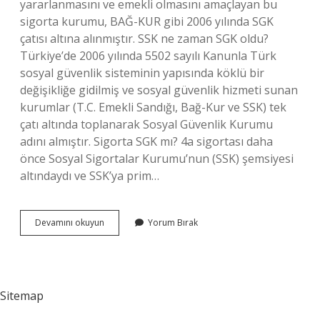
yararlanmasını ve emekli olmasını amaçlayan bu
sigorta kurumu, BAĞ-KUR gibi 2006 yılında SGK
çatısı altına alınmıştır. SSK ne zaman SGK oldu?
Türkiye’de 2006 yılında 5502 sayılı Kanunla Türk
sosyal güvenlik sisteminin yapısında köklü bir
değişikliğe gidilmiş ve sosyal güvenlik hizmeti sunan
kurumlar (T.C. Emekli Sandığı, Bağ-Kur ve SSK) tek
çatı altında toplanarak Sosyal Güvenlik Kurumu
adını almıştır. Sigorta SGK mı? 4a sigortası daha
önce Sosyal Sigortalar Kurumu’nun (SSK) şemsiyesi
altındaydı ve SSK’ya prim…
Sgk
Devamını okuyun
Yorum Bırak
Ve
Ssk
Aynı
Şey
Mi
Sitemap