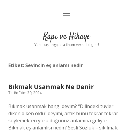
menüyü
Anasayfa
aç
Gizlilik Politikası
Kapı ve Hikaye
Yasal Uyarı
Yeni başlangıçlara ilham veren bilgiler!
Hakkımızda
Etiket:
Sevincin eş anlamı nedir
Bıkmak Usanmak Ne Denir
Tarih: Ekim 30, 2024
Bıkmak usanmak hangi deyim? “Dilindeki tüyler
diken diken oldu” deyimi, artık bunu tekrar tekrar
söylemekten yorulduğunuz anlamına geliyor.
Bıkmak eş anlamlısı nedir? Sesli Sözlük – sıkılmak,