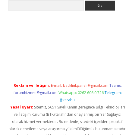
Arama
per.xyz
Reklam ve İletişim:
E-mail:
backlinkpaneli@gmail.com
Teams:
forumhizmeti@gmail.com
Whatsapp: 0262 606 0 726
Telegram:
@karabul
Yasal Uyarı:
Sitemiz, 5651 Sayılı Kanun gereğince Bilgi Teknolojileri
ve İletişim Kurumu (BTK) tarafından onaylanmış bir Yer Sağlayıcı
olarak hizmet vermektedir. Bu nedenle, sitedeki içerikleri proaktif
olarak denetleme veya araştırma yükümlülüğümüz bulunmamaktadır.