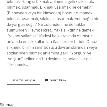
bıkmak. Hangisi bikmak anlamina gelir? sıkılmak,
bıkmak, usanmak. Bıkmak usanmak ne demek? 1.
(Bir şeyden veya bir kimseden) hoşnut olmamak,
bıkmak, usanmak, sıkılmak, usanmak: Ademoğlu hiç
de yorgun değil / Ne zulümden, ne de hakkın
zulmünden (Tevfik Fikret). Yaka silktim ne demek?
“Yakanı sallamak” ifadesi halk arasında olumsuz
anlamda en sık kullanılan ifadelerden biridir. Omuz
silkmek, birinin sinir bozucu davranışlarından veya
sözlerinden bıkmak anlamına gelir. “Yorgun” ve
“yorgun” kelimeleri bu deyimin eş anlamlılarıdır.
Tiksinmek…
Bıkmak
Devamını okuyun
Yorum Bırak
Usanmak
Ne
Denir
Sitemap