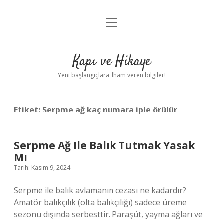
menüyü
Anasayfa
aç
Gizlilik Politikası
Kapı ve Hikaye
Yasal Uyarı
Yeni başlangıçlara ilham veren bilgiler!
Hakkımızda
Etiket:
Serpme ağ kaç numara iple örülür
Serpme Ağ Ile Balık Tutmak Yasak
Mı
Tarih: Kasım 9, 2024
Serpme ile balık avlamanın cezası ne kadardır?
Amatör balıkçılık (olta balıkçılığı) sadece üreme
sezonu dışında serbesttir. Paraşüt, yayma ağları ve