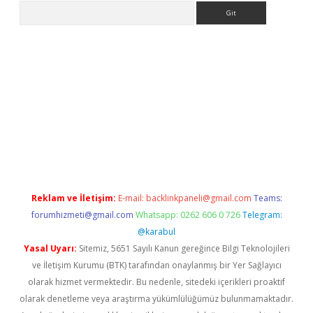
Arama
er.xyz
Reklam ve İletişim:
E-mail:
backlinkpaneli@gmail.com
Teams:
forumhizmeti@gmail.com
Whatsapp: 0262 606 0 726
Telegram:
@karabul
Yasal Uyarı:
Sitemiz, 5651 Sayılı Kanun gereğince Bilgi Teknolojileri
ve İletişim Kurumu (BTK) tarafından onaylanmış bir Yer Sağlayıcı
olarak hizmet vermektedir. Bu nedenle, sitedeki içerikleri proaktif
olarak denetleme veya araştırma yükümlülüğümüz bulunmamaktadır.