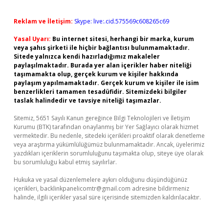
Reklam ve İletişim:
Skype: live:.cid.575569c608265c69
Yasal Uyarı:
Bu internet sitesi, herhangi bir marka, kurum
veya şahıs şirketi ile hiçbir bağlantısı bulunmamaktadır.
Sitede yalnızca kendi hazırladığımız makaleler
paylaşılmaktadır. Burada yer alan içerikler haber niteliği
taşımamakta olup, gerçek kurum ve kişiler hakkında
paylaşım yapılmamaktadır. Gerçek kurum ve kişiler ile isim
benzerlikleri tamamen tesadüfidir. Sitemizdeki bilgiler
taslak halindedir ve tavsiye niteliği taşımazlar.
Sitemiz, 5651 Sayılı Kanun gereğince Bilgi Teknolojileri ve İletişim
Kurumu (BTK) tarafından onaylanmış bir Yer Sağlayıcı olarak hizmet
vermektedir. Bu nedenle, sitedeki içerikleri proaktif olarak denetleme
veya araştırma yükümlülüğümüz bulunmamaktadır. Ancak, üyelerimiz
yazdıkları içeriklerin sorumluluğunu taşımakta olup, siteye üye olarak
bu sorumluluğu kabul etmiş sayılırlar.
Hukuka ve yasal düzenlemelere aykırı olduğunu düşündüğünüz
içerikleri,
backlinkpanelicomtr@gmail.com
adresine bildirmeniz
halinde, ilgili içerikler yasal süre içerisinde sitemizden kaldırılacaktır.