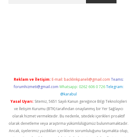
er.xyz
Reklam ve İletişim:
E-mail:
backlinkpaneli@gmail.com
Teams:
forumhizmeti@gmail.com
Whatsapp: 0262 606 0 726
Telegram:
@karabul
Yasal Uyarı:
Sitemiz, 5651 Sayılı Kanun gereğince Bilgi Teknolojileri
ve İletişim Kurumu (BTK) tarafından onaylanmış bir Yer Sağlayıcı
olarak hizmet vermektedir. Bu nedenle, sitedeki içerikleri proaktif
olarak denetleme veya araştırma yükümlülüğümüz bulunmamaktadır.
Ancak, üyelerimiz yazdıkları içeriklerin sorumluluğunu taşımakta olup,