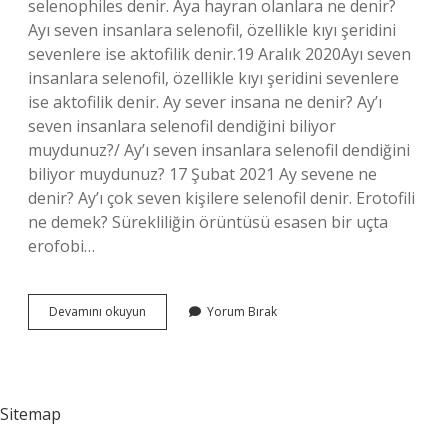
selenophiles denir. Aya hayran olanlara ne denir?
Ayı seven insanlara selenofil, özellikle kıyı şeridini
sevenlere ise aktofilik denir.19 Aralık 2020Ayı seven
insanlara selenofil, özellikle kıyı şeridini sevenlere
ise aktofilik denir. Ay sever insana ne denir? Ay’ı
seven insanlara selenofil dendiğini biliyor
muydunuz?/ Ay’ı seven insanlara selenofil dendiğini
biliyor muydunuz? 17 Şubat 2021 Ay sevene ne
denir? Ay’ı çok seven kişilere selenofil denir. Erotofili
ne demek? Sürekliliğin örüntüsü esasen bir uçta
erofobi…
Ay
Devamını okuyun
Yorum Bırak
Seven
Insanlara
Ne
Denir
Sitemap