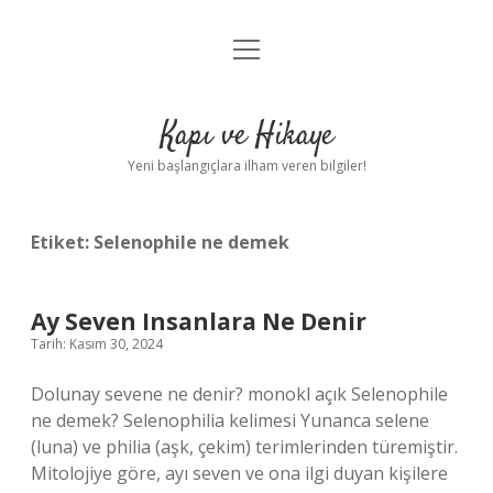
menüyü
Anasayfa
aç
Gizlilik Politikası
Kapı ve Hikaye
Yasal Uyarı
Yeni başlangıçlara ilham veren bilgiler!
Hakkımızda
Etiket:
Selenophile ne demek
Ay Seven Insanlara Ne Denir
Tarih: Kasım 30, 2024
Dolunay sevene ne denir? monokl açık Selenophile
ne demek? Selenophilia kelimesi Yunanca selene
(luna) ve philia (aşk, çekim) terimlerinden türemiştir.
Mitolojiye göre, ayı seven ve ona ilgi duyan kişilere