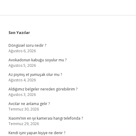
Kaç
Km
Gider
Sidebar
Son Yazılar
Döngüsel soru nedir ?
Ağustos 6, 2026
Avokadonun kabuğu soyulur mu ?
Ağustos 5, 2026
Az pişmiş et yumuşak olur mu ?
Ağustos 4, 2026
Aldığımız belgeler nereden görebilirim ?
Ağustos 3, 2026
Avcılar ne anlama gelir ?
Temmuz 30, 2026
Xiaomi’nin en iyi kamerası hangi telefonda ?
Temmuz 29, 2026
Kendi işini yapan kişiye ne denir ?