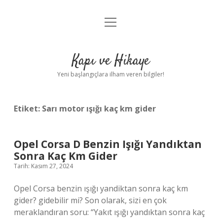
menüyü
Anasayfa
aç
Gizlilik Politikası
Kapı ve Hikaye
Yasal Uyarı
Yeni başlangıçlara ilham veren bilgiler!
Hakkımızda
Etiket:
Sarı motor ışığı kaç km gider
Opel Corsa D Benzin Işığı Yandıktan
Sonra Kaç Km Gider
Tarih: Kasım 27, 2024
Opel Corsa benzin ışığı yandiktan sonra kaç km
gider? gidebilir mi? Son olarak, sizi en çok
meraklandıran soru: “Yakıt ışığı yandıktan sonra kaç