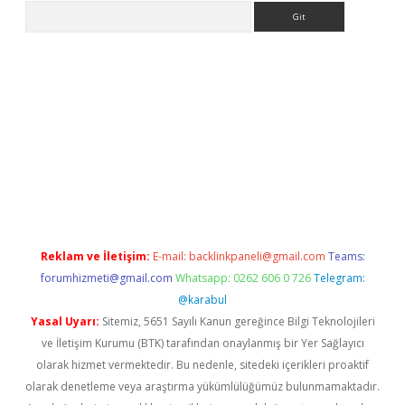
Arama
er.xyz
Reklam ve İletişim:
E-mail:
backlinkpaneli@gmail.com
Teams:
forumhizmeti@gmail.com
Whatsapp: 0262 606 0 726
Telegram:
@karabul
Yasal Uyarı:
Sitemiz, 5651 Sayılı Kanun gereğince Bilgi Teknolojileri
ve İletişim Kurumu (BTK) tarafından onaylanmış bir Yer Sağlayıcı
olarak hizmet vermektedir. Bu nedenle, sitedeki içerikleri proaktif
olarak denetleme veya araştırma yükümlülüğümüz bulunmamaktadır.