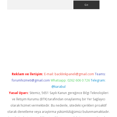
Arama
er.xyz
Reklam ve İletişim:
E-mail:
backlinkpaneli@gmail.com
Teams:
forumhizmeti@gmail.com
Whatsapp: 0262 606 0 726
Telegram:
@karabul
Yasal Uyarı:
Sitemiz, 5651 Sayılı Kanun gereğince Bilgi Teknolojileri
ve İletişim Kurumu (BTK) tarafından onaylanmış bir Yer Sağlayıcı
olarak hizmet vermektedir. Bu nedenle, sitedeki içerikleri proaktif
olarak denetleme veya araştırma yükümlülüğümüz bulunmamaktadır.