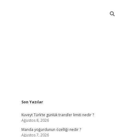
Sidebar
Son Yazılar
elexbet yeni giriş adresi
betexper.xyz
Kuveyt Türk’te günlük transfer limiti nedir ?
Ağustos 8, 2026
Manda yoğurdunun özelliği nedir ?
Ağustos 7, 2026