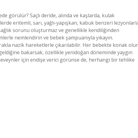
e görülür? Saçlı deride, alında ve kaşlarda, kulak
elerde eritemli, sarı, yağlı-yapışkan, kabuk benzeri lezyonlarl
r sağlık sorunu oluşturmaz ve genellikle kendiliğinden
mlerle nemlendirin ve bebek şampuanıyla yıkayın.
akla nazik hareketlerle çıkarılabilir. Her bebekte konak olur
ldiğine bakarsak, özellikle yenidoğan döneminde yaygın
ynler için endişe verici görünse de, herhangi bir tehlike