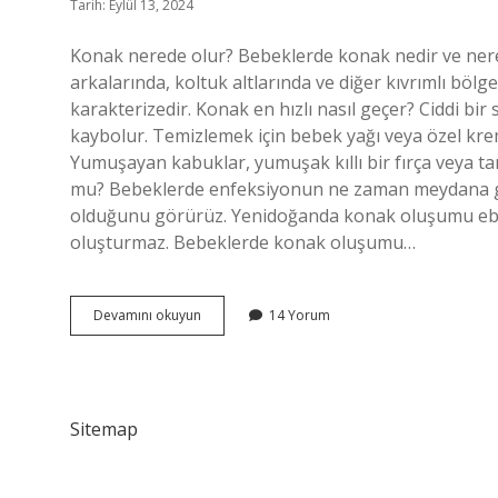
Tarih: Eylül 13, 2024
Konak nerede olur? Bebeklerde konak nedir ve nered
arkalarında, koltuk altlarında ve diğer kıvrımlı bölg
karakterizedir. Konak en hızlı nasıl geçer? Ciddi bi
kaybolur. Temizlemek için bebek yağı veya özel kre
Yumuşayan kabuklar, yumuşak kıllı bir fırça veya tar
mu? Bebeklerde enfeksiyonun ne zaman meydana ge
olduğunu görürüz. Yenidoğanda konak oluşumu ebeve
oluşturmaz. Bebeklerde konak oluşumu…
Konak
Devamını okuyun
14 Yorum
Nerelerde
Olur
Sitemap