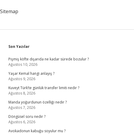
Işi
Yapabilir
Sitemap
Mi
Sidebar
Son Yazılar
Pişmiş köfte dışarıda ne kadar sürede bozulur ?
Ağustos 10, 2026
Yaşar Kemal hangi anlayış ?
Ağustos 9, 2026
Kuveyt Türk’te günlük transfer limiti nedir ?
Ağustos 8, 2026
Manda yoğurdunun özelliği nedir ?
Ağustos 7, 2026
Döngüsel soru nedir ?
Ağustos 6, 2026
Avokadonun kabuğu soyulur mu ?