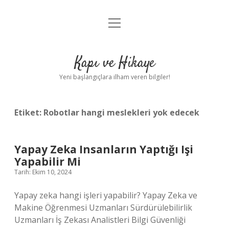
menüyü
Anasayfa
aç
Gizlilik Politikası
Kapı ve Hikaye
Yasal Uyarı
Yeni başlangıçlara ilham veren bilgiler!
Hakkımızda
Etiket:
Robotlar hangi meslekleri yok edecek
Yapay Zeka Insanların Yaptığı Işi
Yapabilir Mi
Tarih: Ekim 10, 2024
Yapay zeka hangi işleri yapabilir? Yapay Zeka ve
Makine Öğrenmesi Uzmanları Sürdürülebilirlik
Uzmanları İş Zekası Analistleri Bilgi Güvenliği