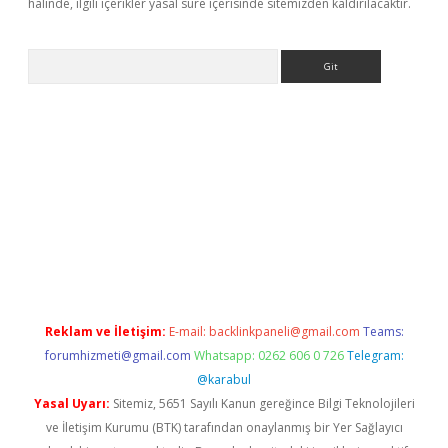
halinde, ilgili içerikler yasal süre içerisinde sitemizden kaldırılacaktır.
Arama
er.xyz
Reklam ve İletişim:
E-mail:
backlinkpaneli@gmail.com
Teams:
forumhizmeti@gmail.com
Whatsapp: 0262 606 0 726
Telegram:
@karabul
Yasal Uyarı:
Sitemiz, 5651 Sayılı Kanun gereğince Bilgi Teknolojileri
ve İletişim Kurumu (BTK) tarafından onaylanmış bir Yer Sağlayıcı