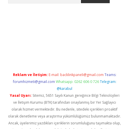
er.xyz
Reklam ve İletişim:
E-mail:
backlinkpaneli@gmail.com
Teams:
forumhizmeti@gmail.com
Whatsapp: 0262 606 0 726
Telegram:
@karabul
Yasal Uyarı:
Sitemiz, 5651 Sayılı Kanun gereğince Bilgi Teknolojileri
ve İletişim Kurumu (BTK) tarafından onaylanmış bir Yer Sağlayıcı
olarak hizmet vermektedir. Bu nedenle, sitedeki içerikleri proaktif
olarak denetleme veya araştırma yükümlülüğümüz bulunmamaktadır.
Ancak, üyelerimiz yazdıkları içeriklerin sorumluluğunu taşımakta olup,