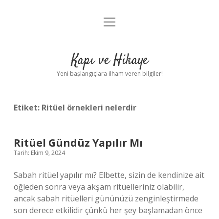
menüyü
Anasayfa
aç
Gizlilik Politikası
Kapı ve Hikaye
Yasal Uyarı
Yeni başlangıçlara ilham veren bilgiler!
Hakkımızda
Etiket:
Ritüel örnekleri nelerdir
Ritüel Gündüz Yapılır Mı
Tarih: Ekim 9, 2024
Sabah ritüel yapılır mı? Elbette, sizin de kendinize ait
öğleden sonra veya akşam ritüelleriniz olabilir,
ancak sabah ritüelleri gününüzü zenginleştirmede
son derece etkilidir çünkü her şey başlamadan önce