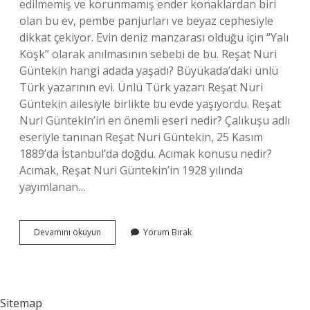
edilmemiş ve korunmamış ender konaklardan biri
olan bu ev, pembe panjurları ve beyaz cephesiyle
dikkat çekiyor. Evin deniz manzarası olduğu için “Yalı
Köşk” olarak anılmasının sebebi de bu. Reşat Nuri
Güntekin hangi adada yaşadı? Büyükada’daki ünlü
Türk yazarının evi. Ünlü Türk yazarı Reşat Nuri
Güntekin ailesiyle birlikte bu evde yaşıyordu. Reşat
Nuri Güntekin’in en önemli eseri nedir? Çalıkuşu adlı
eseriyle tanınan Reşat Nuri Güntekin, 25 Kasım
1889’da İstanbul’da doğdu. Acımak konusu nedir?
Acımak, Reşat Nuri Güntekin’in 1928 yılında
yayımlanan…
Reşat
Devamını okuyun
Yorum Bırak
Nuri
Güntekinin
Mezarı
Nerededir
Sitemap