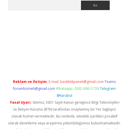
Arama
er.xyz
Reklam ve İletişim:
E-mail:
backlinkpaneli@gmail.com
Teams:
forumhizmeti@gmail.com
Whatsapp: 0262 606 0 726
Telegram:
@karabul
Yasal Uyarı:
Sitemiz, 5651 Sayılı Kanun gereğince Bilgi Teknolojileri
ve İletişim Kurumu (BTK) tarafından onaylanmış bir Yer Sağlayıcı
olarak hizmet vermektedir. Bu nedenle, sitedeki içerikleri proaktif
olarak denetleme veya araştırma yükümlülüğümüz bulunmamaktadır.