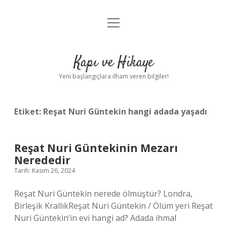
menüyü
Anasayfa
aç
Gizlilik Politikası
Kapı ve Hikaye
Yasal Uyarı
Yeni başlangıçlara ilham veren bilgiler!
Hakkımızda
Etiket:
Reşat Nuri Güntekin hangi adada yaşadı
Reşat Nuri Güntekinin Mezarı
Nerededir
Tarih: Kasım 26, 2024
Reşat Nuri Güntekin nerede ölmüştür? Londra,
Birleşik KrallıkReşat Nuri Güntekin / Ölüm yeri Reşat
Nuri Güntekin’in evi hangi ad? Adada ihmal