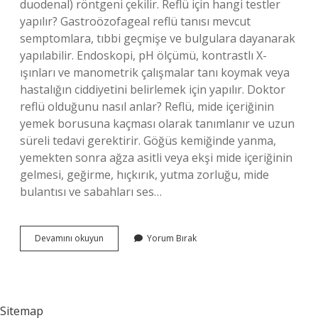
duodenal) röntgeni çekilir. Reflü için hangi testler
yapılır? Gastroözofageal reflü tanısı mevcut
semptomlara, tıbbi geçmişe ve bulgulara dayanarak
yapılabilir. Endoskopi, pH ölçümü, kontrastlı X-
ışınları ve manometrik çalışmalar tanı koymak veya
hastalığın ciddiyetini belirlemek için yapılır. Doktor
reflü olduğunu nasıl anlar? Reflü, mide içeriğinin
yemek borusuna kaçması olarak tanımlanır ve uzun
süreli tedavi gerektirir. Göğüs kemiğinde yanma,
yemekten sonra ağza asitli veya ekşi mide içeriğinin
gelmesi, geğirme, hıçkırık, yutma zorluğu, mide
bulantısı ve sabahları ses…
Reflü
Devamını okuyun
Yorum Bırak
Röntgende
Belli
Olur
Mu
Sitemap