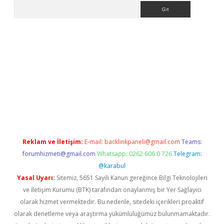
Arama
er.xyz
Reklam ve İletişim:
E-mail:
backlinkpaneli@gmail.com
Teams:
forumhizmeti@gmail.com
Whatsapp: 0262 606 0 726
Telegram:
@karabul
Yasal Uyarı:
Sitemiz, 5651 Sayılı Kanun gereğince Bilgi Teknolojileri
ve İletişim Kurumu (BTK) tarafından onaylanmış bir Yer Sağlayıcı
olarak hizmet vermektedir. Bu nedenle, sitedeki içerikleri proaktif
olarak denetleme veya araştırma yükümlülüğümüz bulunmamaktadır.