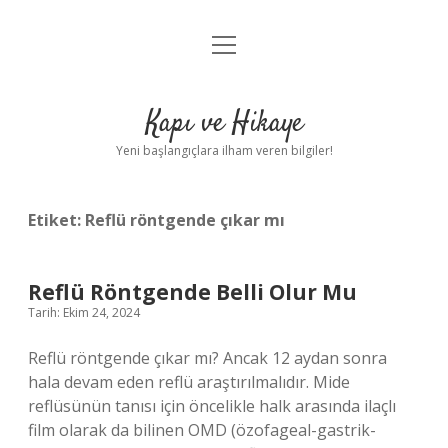
menüyü
Anasayfa
aç
Gizlilik Politikası
Kapı ve Hikaye
Yasal Uyarı
Yeni başlangıçlara ilham veren bilgiler!
Hakkımızda
Etiket:
Reflü röntgende çıkar mı
Reflü Röntgende Belli Olur Mu
Tarih: Ekim 24, 2024
Reflü röntgende çıkar mı? Ancak 12 aydan sonra
hala devam eden reflü araştırılmalıdır. Mide
reflüsünün tanısı için öncelikle halk arasında ilaçlı
film olarak da bilinen OMD (özofageal-gastrik-