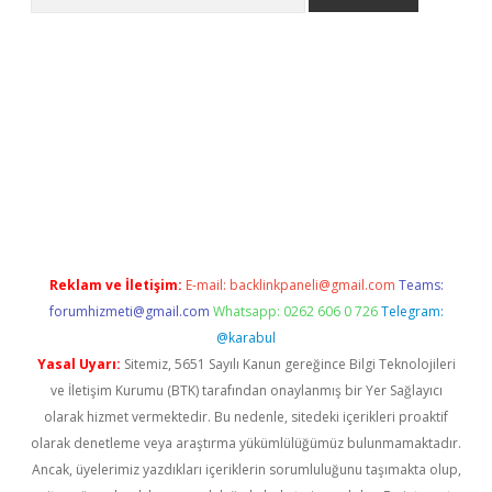
er.xyz
Reklam ve İletişim:
E-mail:
backlinkpaneli@gmail.com
Teams:
forumhizmeti@gmail.com
Whatsapp: 0262 606 0 726
Telegram:
@karabul
Yasal Uyarı:
Sitemiz, 5651 Sayılı Kanun gereğince Bilgi Teknolojileri
ve İletişim Kurumu (BTK) tarafından onaylanmış bir Yer Sağlayıcı
olarak hizmet vermektedir. Bu nedenle, sitedeki içerikleri proaktif
olarak denetleme veya araştırma yükümlülüğümüz bulunmamaktadır.
Ancak, üyelerimiz yazdıkları içeriklerin sorumluluğunu taşımakta olup,