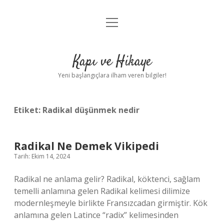
menüyü
Anasayfa
aç
Gizlilik Politikası
Kapı ve Hikaye
Yasal Uyarı
Yeni başlangıçlara ilham veren bilgiler!
Hakkımızda
Etiket:
Radikal düşünmek nedir
Radikal Ne Demek Vikipedi
Tarih: Ekim 14, 2024
Radikal ne anlama gelir? Radikal, köktenci, sağlam
temelli anlamına gelen Radikal kelimesi dilimize
modernleşmeyle birlikte Fransızcadan girmiştir. Kök
anlamına gelen Latince “radix” kelimesinden