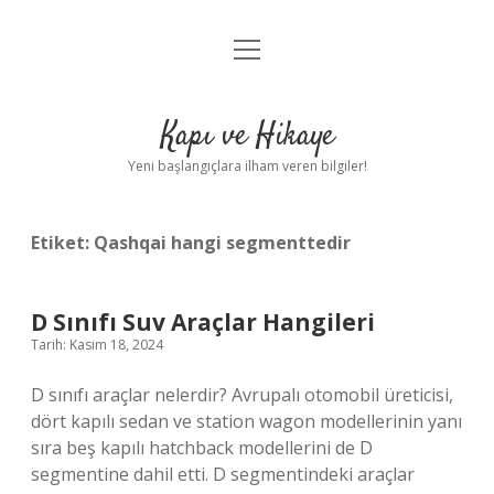
menüyü
Anasayfa
aç
Gizlilik Politikası
Kapı ve Hikaye
Yasal Uyarı
Yeni başlangıçlara ilham veren bilgiler!
Hakkımızda
Etiket:
Qashqai hangi segmenttedir
D Sınıfı Suv Araçlar Hangileri
Tarih: Kasım 18, 2024
D sınıfı araçlar nelerdir? Avrupalı ​​otomobil üreticisi,
dört kapılı sedan ve station wagon modellerinin yanı
sıra beş kapılı hatchback modellerini de D
segmentine dahil etti. D segmentindeki araçlar