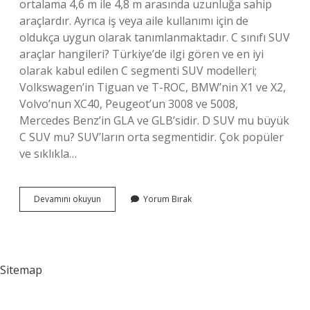
ortalama 4,6 m ile 4,8 m arasında uzunluğa sahip
araçlardır. Ayrıca iş veya aile kullanımı için de
oldukça uygun olarak tanımlanmaktadır. C sınıfı SUV
araçlar hangileri? Türkiye’de ilgi gören ve en iyi
olarak kabul edilen C segmenti SUV modelleri;
Volkswagen’in Tiguan ve T-ROC, BMW’nin X1 ve X2,
Volvo’nun XC40, Peugeot’un 3008 ve 5008,
Mercedes Benz’in GLA ve GLB’sidir. D SUV mu büyük
C SUV mu? SUV’ların orta segmentidir. Çok popüler
ve sıklıkla…
D
Devamını okuyun
Yorum Bırak
Sınıfı
Suv
Araçlar
Hangileri
Sitemap