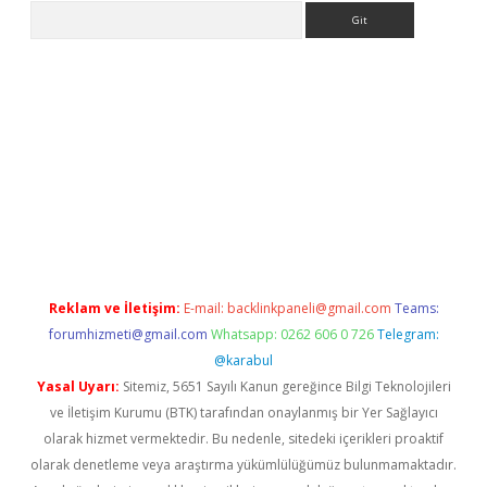
Arama
er.xyz
Reklam ve İletişim:
E-mail:
backlinkpaneli@gmail.com
Teams:
forumhizmeti@gmail.com
Whatsapp: 0262 606 0 726
Telegram:
@karabul
Yasal Uyarı:
Sitemiz, 5651 Sayılı Kanun gereğince Bilgi Teknolojileri
ve İletişim Kurumu (BTK) tarafından onaylanmış bir Yer Sağlayıcı
olarak hizmet vermektedir. Bu nedenle, sitedeki içerikleri proaktif
olarak denetleme veya araştırma yükümlülüğümüz bulunmamaktadır.