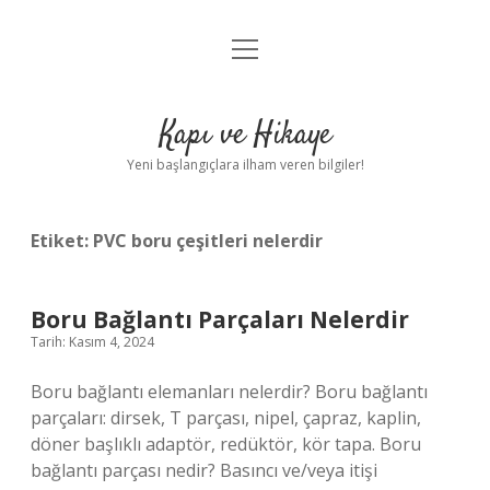
menüyü
Anasayfa
aç
Gizlilik Politikası
Kapı ve Hikaye
Yasal Uyarı
Yeni başlangıçlara ilham veren bilgiler!
Hakkımızda
Etiket:
PVC boru çeşitleri nelerdir
Boru Bağlantı Parçaları Nelerdir
Tarih: Kasım 4, 2024
Boru bağlantı elemanları nelerdir? Boru bağlantı
parçaları: dirsek, T parçası, nipel, çapraz, kaplin,
döner başlıklı adaptör, redüktör, kör tapa. Boru
bağlantı parçası nedir? Basıncı ve/veya itişi