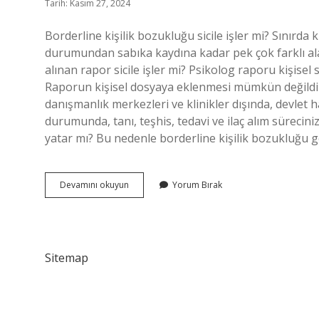
Tarih: Kasım 27, 2024
Borderline kişilik bozukluğu sicile işler mi? Sınırda 
durumundan sabıka kaydına kadar pek çok farklı ala
alınan rapor sicile işler mi? Psikolog raporu kişisel sağ
Raporun kişisel dosyaya eklenmesi mümkün değildir. Ps
danışmanlık merkezleri ve klinikler dışında, devlet 
durumunda, tanı, teşhis, tedavi ve ilaç alım sürecin
yatar mı? Bu nedenle borderline kişilik bozukluğu g
Borderline
Devamını okuyun
Yorum Bırak
Sicile
Işler
Mi
Sitemap