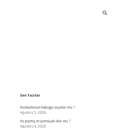
Sidebar
Son Yazılar
elexbet yeni giriş adresi
betexper.xyz
Avokadonun kabuğu soyulur mu ?
Ağustos 5, 2026
Az pişmiş et yumuşak olur mu ?
Ağustos 4, 2026