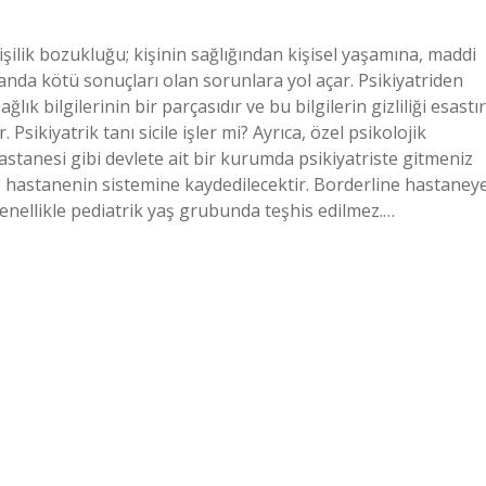
kişilik bozukluğu; kişinin sağlığından kişisel yaşamına, maddi
nda kötü sonuçları olan sorunlara yol açar. Psikiyatriden
lık bilgilerinin bir parçasıdır ve bu bilgilerin gizliliği esastır
ikiyatrik tanı sicile işler mi? Ayrıca, özel psikolojik
hastanesi gibi devlete ait bir kurumda psikiyatriste gitmeniz
iz hastanenin sistemine kaydedilecektir. Borderline hastaney
enellikle pediatrik yaş grubunda teşhis edilmez.…