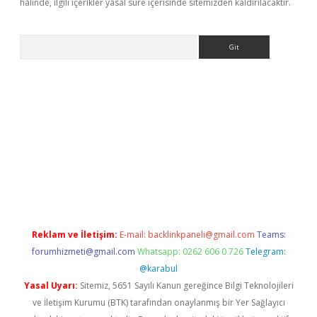
halinde, ilgili içerikler yasal süre içerisinde sitemizden kaldırılacaktır.
Arama
er.xyz
Reklam ve İletişim:
E-mail:
backlinkpaneli@gmail.com
Teams:
forumhizmeti@gmail.com
Whatsapp: 0262 606 0 726
Telegram:
@karabul
Yasal Uyarı:
Sitemiz, 5651 Sayılı Kanun gereğince Bilgi Teknolojileri
ve İletişim Kurumu (BTK) tarafından onaylanmış bir Yer Sağlayıcı