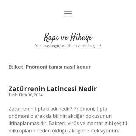
menüyü
Anasayfa
aç
Gizlilik Politikası
Kapı ve Hikaye
Yasal Uyarı
Yeni başlangıçlara ilham veren bilgiler!
Hakkımızda
Etiket:
Pnömoni tanısı nasıl konur
Zatürrenin Latincesi Nedir
Tarih: Ekim 30, 2024
Zatürrenin tıptaki adı nedir? Pnömoni, tıpta
pnömoni olarak da bilinir; akciğer dokusunun
iltihaplanmasıdır. Bakteri, virüs ve mantar gibi çeşitli
mikropların neden olduğu akciğer enfeksiyonuna