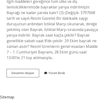
ilgili maddeleri gereğince tüm ülke ve dış
temsilciliklerimizde bayraklar yarıya indirilmiştir.
Bayrağı ne kadar yarıda kalır? (3) (Değişik: 3797068
tarih ve sayılı Resmi Gazete) Bir dakikalık saygı
duruşunun ardından İstiklal Marşı okunarak, direğe
çekilmiş olan Bayrak, İstiklal Marşı sırasında yavaşça
yarıya indirilir. Bayrak saat kaçta çekilir? Bayrak
genellikle sabah saat 8’de çekilir. 29 Ekim bayrak ne
zaman asılır? Resmî törenlerin genel esasları Madde
7 – 1. Cumhuriyet Bayramı, 28 Ekim günü saat
13.00’te 21 top atılmasıyla…
Bayraklar
Devamını okuyun
Yorum Bırak
Saat
Kaçta
Yarıya
Iner
Sitemap