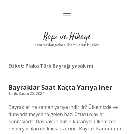
menüyü
Anasayfa
aç
Gizlilik Politikası
Kapı ve Hikaye
Yasal Uyarı
Yeni başlangıçlara ilham veren bilgiler!
Hakkımızda
Etiket:
Plaka Türk Bayrağı yasak mı
Bayraklar Saat Kaçta Yarıya Iner
Tarih: Kasım 25, 2024
Bayraklar ne zaman yarıya indirilir? Ülkemizde ve
dünyada meydana gelen bazı üzücü olaylar
sonrasında, Başbakanımızın kararıyla ülkemizde
resmi yas ilan edilmesi üzerine, Bayrak Kanununun