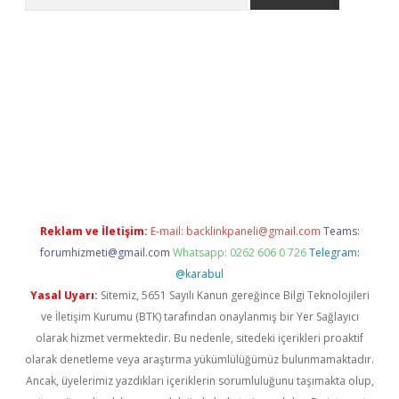
er.xyz
Reklam ve İletişim:
E-mail:
backlinkpaneli@gmail.com
Teams:
forumhizmeti@gmail.com
Whatsapp: 0262 606 0 726
Telegram:
@karabul
Yasal Uyarı:
Sitemiz, 5651 Sayılı Kanun gereğince Bilgi Teknolojileri
ve İletişim Kurumu (BTK) tarafından onaylanmış bir Yer Sağlayıcı
olarak hizmet vermektedir. Bu nedenle, sitedeki içerikleri proaktif
olarak denetleme veya araştırma yükümlülüğümüz bulunmamaktadır.
Ancak, üyelerimiz yazdıkları içeriklerin sorumluluğunu taşımakta olup,