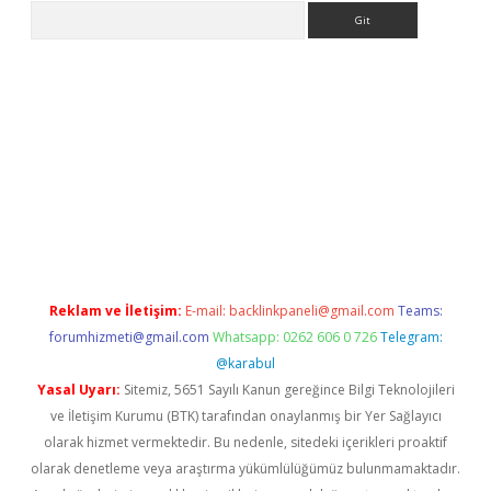
Arama
er.xyz
Reklam ve İletişim:
E-mail:
backlinkpaneli@gmail.com
Teams:
forumhizmeti@gmail.com
Whatsapp: 0262 606 0 726
Telegram:
@karabul
Yasal Uyarı:
Sitemiz, 5651 Sayılı Kanun gereğince Bilgi Teknolojileri
ve İletişim Kurumu (BTK) tarafından onaylanmış bir Yer Sağlayıcı
olarak hizmet vermektedir. Bu nedenle, sitedeki içerikleri proaktif
olarak denetleme veya araştırma yükümlülüğümüz bulunmamaktadır.