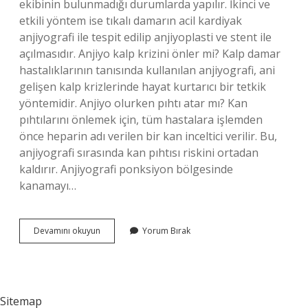
ekibinin bulunmadığı durumlarda yapılır. İkinci ve
etkili yöntem ise tıkalı damarın acil kardiyak
anjiyografi ile tespit edilip anjiyoplasti ve stent ile
açılmasıdır. Anjiyo kalp krizini önler mi? Kalp damar
hastalıklarının tanısında kullanılan anjiyografi, ani
gelişen kalp krizlerinde hayat kurtarıcı bir tetkik
yöntemidir. Anjiyo olurken pıhtı atar mı? Kan
pıhtılarını önlemek için, tüm hastalara işlemden
önce heparin adı verilen bir kan inceltici verilir. Bu,
anjiyografi sırasında kan pıhtısı riskini ortadan
kaldırır. Anjiyografi ponksiyon bölgesinde
kanamayı…
Anjiyo
Devamını okuyun
Yorum Bırak
Kalp
Damarlarını
Açar
Mı
Sitemap