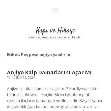
menüyü
Anasayfa
aç
Gizlilik Politikası
Kapı ve Hikaye
Yasal Uyarı
Yeni başlangıçlara ilham veren bilgiler!
Hakkımızda
Etiket:
Peş peşe anjiyo yapılır mı
Anjiyo Kalp Damarlarını Açar Mı
Tarih: Ekim 15, 2024
Anjiyo ile tıkalı damarlar açılır mı? Kardiyovasküler
tıkanıklık iki şekilde açılır. Birinci yöntem pıhtı
çözücü ilaçların damardan verilmesidir. Başarı şansı
düşük olduğundan acil anjiyografi laboratuvarı ve