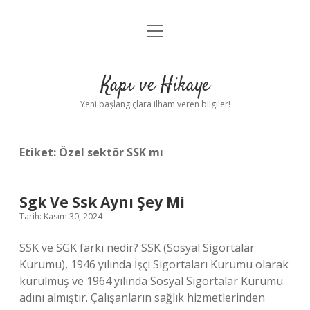
menüyü
Anasayfa
aç
Gizlilik Politikası
Kapı ve Hikaye
Yasal Uyarı
Yeni başlangıçlara ilham veren bilgiler!
Hakkımızda
Etiket:
Özel sektör SSK mı
Sgk Ve Ssk Aynı Şey Mi
Tarih: Kasım 30, 2024
SSK ve SGK farkı nedir? SSK (Sosyal Sigortalar
Kurumu), 1946 yılında İşçi Sigortaları Kurumu olarak
kurulmuş ve 1964 yılında Sosyal Sigortalar Kurumu
adını almıştır. Çalışanların sağlık hizmetlerinden