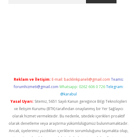
er.xyz
Reklam ve İletişim:
E-mail:
backlinkpaneli@gmail.com
Teams:
forumhizmeti@gmail.com
Whatsapp: 0262 606 0 726
Telegram:
@karabul
Yasal Uyarı:
Sitemiz, 5651 Sayılı Kanun gereğince Bilgi Teknolojileri
ve İletişim Kurumu (BTK) tarafından onaylanmış bir Yer Sağlayıcı
olarak hizmet vermektedir. Bu nedenle, sitedeki içerikleri proaktif
olarak denetleme veya araştırma yükümlülüğümüz bulunmamaktadır.
Ancak, üyelerimiz yazdıkları içeriklerin sorumluluğunu taşımakta olup,