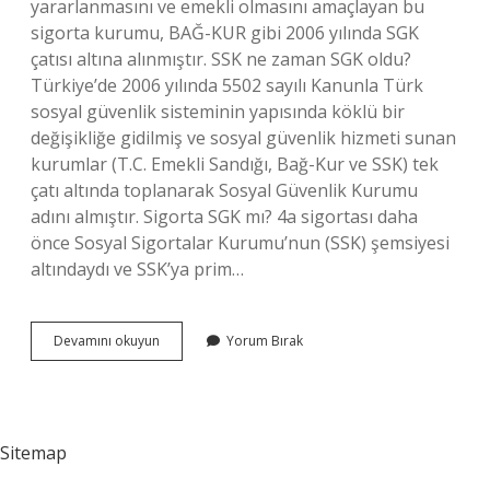
yararlanmasını ve emekli olmasını amaçlayan bu
sigorta kurumu, BAĞ-KUR gibi 2006 yılında SGK
çatısı altına alınmıştır. SSK ne zaman SGK oldu?
Türkiye’de 2006 yılında 5502 sayılı Kanunla Türk
sosyal güvenlik sisteminin yapısında köklü bir
değişikliğe gidilmiş ve sosyal güvenlik hizmeti sunan
kurumlar (T.C. Emekli Sandığı, Bağ-Kur ve SSK) tek
çatı altında toplanarak Sosyal Güvenlik Kurumu
adını almıştır. Sigorta SGK mı? 4a sigortası daha
önce Sosyal Sigortalar Kurumu’nun (SSK) şemsiyesi
altındaydı ve SSK’ya prim…
Sgk
Devamını okuyun
Yorum Bırak
Ve
Ssk
Aynı
Şey
Mi
Sitemap