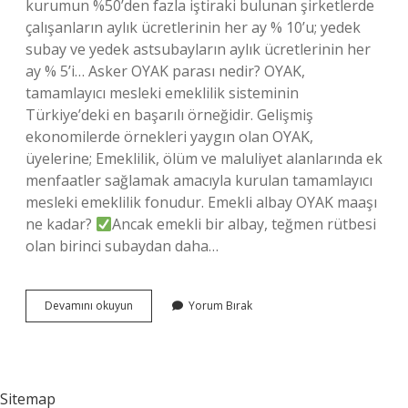
kurumun %50’den fazla iştiraki bulunan şirketlerde
çalışanların aylık ücretlerinin her ay % 10’u; yedek
subay ve yedek astsubayların aylık ücretlerinin her
ay % 5’i… Asker OYAK parası nedir? OYAK,
tamamlayıcı mesleki emeklilik sisteminin
Türkiye’deki en başarılı örneğidir. Gelişmiş
ekonomilerde örnekleri yaygın olan OYAK,
üyelerine; Emeklilik, ölüm ve maluliyet alanlarında ek
menfaatler sağlamak amacıyla kurulan tamamlayıcı
mesleki emeklilik fonudur. Emekli albay OYAK maaşı
ne kadar?
Ancak emekli bir albay, teğmen rütbesi
olan birinci subaydan daha…
Oyak
Devamını okuyun
Yorum Bırak
Maaşı
Ne
Kadar
Sitemap