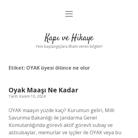
menüyü
Anasayfa
aç
Gizlilik Politikası
Kapı ve Hikaye
Yasal Uyarı
Yeni başlangıçlara ilham veren bilgiler!
Hakkımızda
Etiket:
OYAK üyesi ölünce ne olur
Oyak Maaşı Ne Kadar
Tarih: Kasım 10, 2024
OYAK maaşın yüzde kaçı? Kurumun geliri, Milli
Savunma Bakanlığı ile Jandarma Genel
Komutanlığında görevli aktif görevli subay ve
astsubaylar, memurlar ve işçiler ile OYAK veya bu