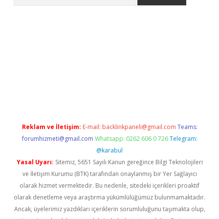
per.xyz
Reklam ve İletişim:
E-mail:
backlinkpaneli@gmail.com
Teams:
forumhizmeti@gmail.com
Whatsapp: 0262 606 0 726
Telegram:
@karabul
Yasal Uyarı:
Sitemiz, 5651 Sayılı Kanun gereğince Bilgi Teknolojileri
ve İletişim Kurumu (BTK) tarafından onaylanmış bir Yer Sağlayıcı
olarak hizmet vermektedir. Bu nedenle, sitedeki içerikleri proaktif
olarak denetleme veya araştırma yükümlülüğümüz bulunmamaktadır.
Ancak, üyelerimiz yazdıkları içeriklerin sorumluluğunu taşımakta olup,