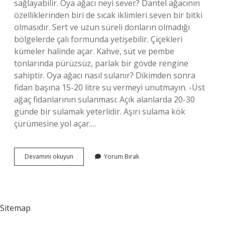
sağlayabilir. Oya ağacı neyi sever? Dantel ağacının
özelliklerinden biri de sıcak iklimleri seven bir bitki
olmasıdır. Sert ve uzun süreli donların olmadığı
bölgelerde çalı formunda yetişebilir. Çiçekleri
kümeler halinde açar. Kahve, süt ve pembe
tonlarında pürüzsüz, parlak bir gövde rengine
sahiptir. Oya ağacı nasıl sulanır? Dikimden sonra
fidan başına 15-20 litre su vermeyi unutmayın. -Üst
ağaç fidanlarının sulanması: Açık alanlarda 20-30
günde bir sulamak yeterlidir. Aşırı sulama kök
çürümesine yol açar.…
Oya
Devamını okuyun
Yorum Bırak
Ağacı
Suyu
Sever
Mi
Sitemap