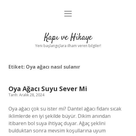
menüyü
Anasayfa
aç
Gizlilik Politikası
Kapı ve Hikaye
Yasal Uyarı
Yeni başlangıçlara ilham veren bilgiler!
Hakkımızda
Etiket:
Oya ağacı nasıl sulanır
Oya Ağacı Suyu Sever Mi
Tarih: Aralık 28, 2024
Oya ağacı çok su ister mi? Dantel ağacı fidanı sıcak
iklimlerde en iyi şekilde büyür. Dikim anından
itibaren bol suya ihtiyaç duyar. Ağaç şeklini
bulduktan sonra mevsim koşullarına uyum