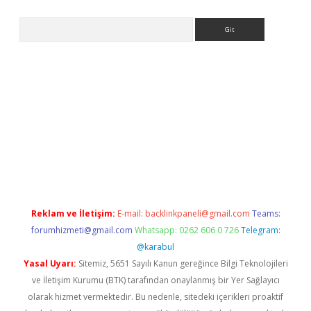
Arama
per.xyz
Reklam ve İletişim:
E-mail:
backlinkpaneli@gmail.com
Teams:
forumhizmeti@gmail.com
Whatsapp: 0262 606 0 726
Telegram:
@karabul
Yasal Uyarı:
Sitemiz, 5651 Sayılı Kanun gereğince Bilgi Teknolojileri
ve İletişim Kurumu (BTK) tarafından onaylanmış bir Yer Sağlayıcı
olarak hizmet vermektedir. Bu nedenle, sitedeki içerikleri proaktif