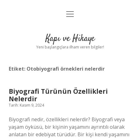
menüyü
Anasayfa
aç
Gizlilik Politikası
Kapı ve Hikaye
Yasal Uyarı
Yeni başlangıçlara ilham veren bilgiler!
Hakkımızda
Etiket:
Otobiyografi örnekleri nelerdir
Biyografi Türünün Özellikleri
Nelerdir
Tarih: Kasım 9, 2024
Biyografi nedir, özellikleri nelerdir? Biyografi veya
yaşam öyküsü, bir kişinin yaşamını ayrıntılı olarak
anlatan bir edebiyat türüdür. Bir kişi kendi yaşamını