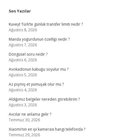
Sidebar
Son Yazılar
Kuveyt Türk’te günlük transfer limiti nedir ?
Ağustos 8, 2026
Manda yoğurdunun özelliği nedir ?
Ağustos 7, 2026
Döngüsel soru nedir ?
Ağustos 6, 2026
Avokadonun kabuğu soyulur mu ?
Ağustos 5, 2026
Az pişmiş et yumuşak olur mu ?
Ağustos 4, 2026
Aldığımız belgeler nereden görebilirim ?
Ağustos 3, 2026
Avcılar ne anlama gelir ?
Temmuz 30, 2026
Xiaomi’nin en iyi kamerası hangi telefonda ?
Temmuz 29, 2026