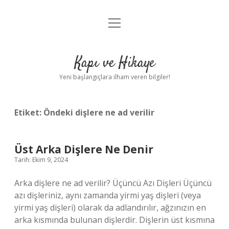
menüyü
Anasayfa
aç
Gizlilik Politikası
Kapı ve Hikaye
Yasal Uyarı
Yeni başlangıçlara ilham veren bilgiler!
Hakkımızda
Etiket:
Öndeki dişlere ne ad verilir
Üst Arka Dişlere Ne Denir
Tarih: Ekim 9, 2024
Arka dişlere ne ad verilir? Üçüncü Azı Dişleri Üçüncü
azı dişleriniz, aynı zamanda yirmi yaş dişleri (veya
yirmi yaş dişleri) olarak da adlandırılır, ağzınızın en
arka kısmında bulunan dişlerdir. Dişlerin üst kısmına