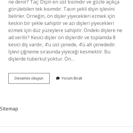
ne denir? Taç: Dişin en üst kısmıdır ve gözle açıkça
görülebilen tek kısımdır. Tacın şekli dişin işlevini
belirler. Örneğin, ön dişler yiyecekleri ezmek için
keskin bir şekle sahiptir ve azı dişleri yiyecekleri
ezmek için düz yüzeylere sahiptir. Öndeki dişlere ne
ad verilir? Kesici dişler ön dişlerdir ve toplamda 8
kesici diş vardır, 4’ü üst çenede, 4’ü alt çenededir.
İşlevi çiğneme sırasında yiyeceği kesmektir. Bu
dişlerde tüberkül yoktur. Ön…
Üst
Devamını okuyun
Yorum Bırak
Arka
Dişlere
Ne
Denir
Sitemap