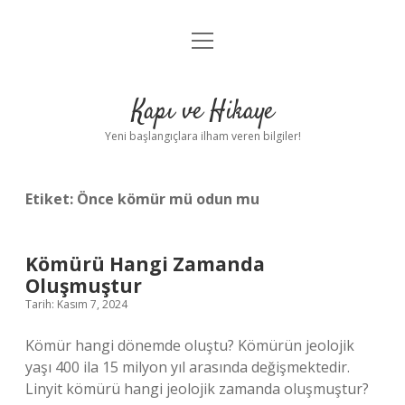
menüyü
Anasayfa
aç
Gizlilik Politikası
Kapı ve Hikaye
Yasal Uyarı
Yeni başlangıçlara ilham veren bilgiler!
Hakkımızda
Etiket:
Önce kömür mü odun mu
Kömürü Hangi Zamanda
Oluşmuştur
Tarih: Kasım 7, 2024
Kömür hangi dönemde oluştu? Kömürün jeolojik
yaşı 400 ila 15 milyon yıl arasında değişmektedir.
Linyit kömürü hangi jeolojik zamanda oluşmuştur?