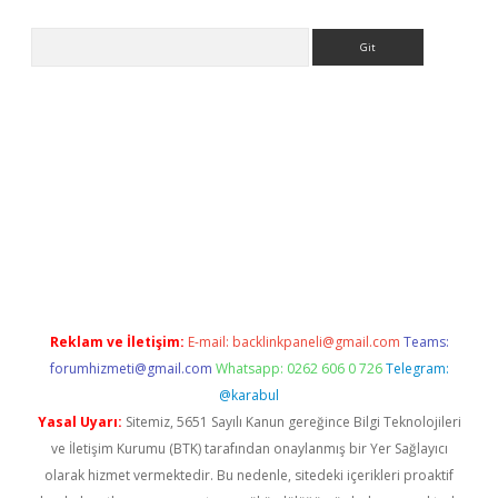
Arama
per.xyz
Reklam ve İletişim:
E-mail:
backlinkpaneli@gmail.com
Teams:
forumhizmeti@gmail.com
Whatsapp: 0262 606 0 726
Telegram:
@karabul
Yasal Uyarı:
Sitemiz, 5651 Sayılı Kanun gereğince Bilgi Teknolojileri
ve İletişim Kurumu (BTK) tarafından onaylanmış bir Yer Sağlayıcı
olarak hizmet vermektedir. Bu nedenle, sitedeki içerikleri proaktif