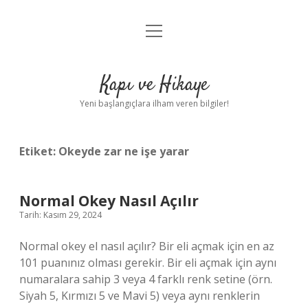
menüyü
Anasayfa
aç
Gizlilik Politikası
Kapı ve Hikaye
Yasal Uyarı
Yeni başlangıçlara ilham veren bilgiler!
Hakkımızda
Etiket:
Okeyde zar ne işe yarar
Normal Okey Nasıl Açılır
Tarih: Kasım 29, 2024
Normal okey el nasıl açılır? Bir eli açmak için en az
101 puanınız olması gerekir. Bir eli açmak için aynı
numaralara sahip 3 veya 4 farklı renk setine (örn.
Siyah 5, Kırmızı 5 ve Mavi 5) veya aynı renklerin