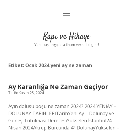
menüyü
Anasayfa
aç
Gizlilik Politikası
Kapı ve Hikaye
Yasal Uyarı
Yeni başlangıçlara ilham veren bilgiler!
Hakkımızda
Etiket:
Ocak 2024 yeni ay ne zaman
Ay Karanlığa Ne Zaman Geçiyor
Tarih: Kasım 25, 2024
Ayın dolusu boşu ne zaman 2024? 2024 YENİAY –
DOLUNAY TARİHLERİTarihYeni Ay – Dolunay ve
Güneş Tutulması DerecesiYükselen İstanbul24
Nisan 2024Akrep Burcunda 4° DolunayYükselen –