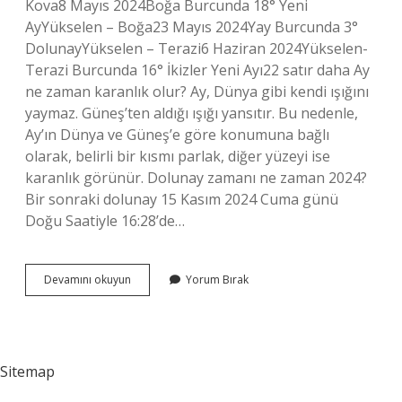
Kova8 Mayıs 2024Boğa Burcunda 18° Yeni
AyYükselen – Boğa23 Mayıs 2024Yay Burcunda 3°
DolunayYükselen – Terazi6 Haziran 2024Yükselen-
Terazi Burcunda 16° İkizler Yeni Ayı22 satır daha Ay
ne zaman karanlık olur? Ay, Dünya gibi kendi ışığını
yaymaz. Güneş’ten aldığı ışığı yansıtır. Bu nedenle,
Ay’ın Dünya ve Güneş’e göre konumuna bağlı
olarak, belirli bir kısmı parlak, diğer yüzeyi ise
karanlık görünür. Dolunay zamanı ne zaman 2024?
Bir sonraki dolunay 15 Kasım 2024 Cuma günü
Doğu Saatiyle 16:28’de…
Ay
Devamını okuyun
Yorum Bırak
Karanlığa
Ne
Zaman
Geçiyor
Sitemap