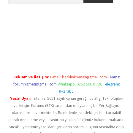
er.xyz
Reklam ve İletişim:
E-mail:
backlinkpaneli@gmail.com
Teams:
forumhizmeti@gmail.com
Whatsapp: 0262 606 0 726
Telegram:
@karabul
Yasal Uyarı:
Sitemiz, 5651 Sayılı Kanun gereğince Bilgi Teknolojileri
ve İletişim Kurumu (BTK) tarafından onaylanmış bir Yer Sağlayıcı
olarak hizmet vermektedir. Bu nedenle, sitedeki içerikleri proaktif
olarak denetleme veya araştırma yükümlülüğümüz bulunmamaktadır.
Ancak, üyelerimiz yazdıkları içeriklerin sorumluluğunu taşımakta olup,