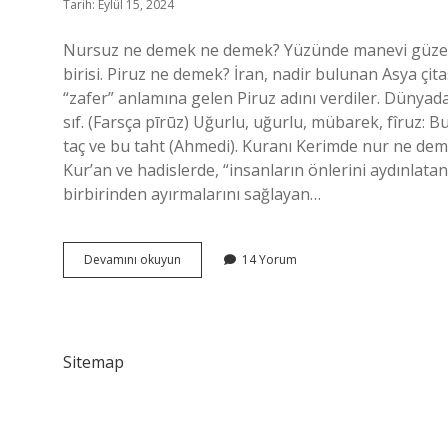
Tarih: Eylül 15, 2024
Nursuz ne demek ne demek? Yüzünde manevi güzelli
birisi. Piruz ne demek? İran, nadir bulunan Asya çi
“zafer” anlamına gelen Piruz adını verdiler. Dünyadaki 
sıf. (Farsça pīrūz) Uğurlu, uğurlu, mübarek, fîruz: 
taç ve bu taht (Ahmedi). Kuranı Kerimde nur ne deme
Kur’an ve hadislerde, “insanların önlerini aydınlatan
birbirinden ayırmalarını sağlayan…
Nursuz
Devamını okuyun
14 Yorum
Pirsiz
Ne
Demek
Sitemap