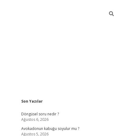
Sidebar
Son Yazılar
elexbet yeni giriş adresi
betexper.xyz
Döngüsel soru nedir ?
Ağustos 6, 2026
Avokadonun kabuğu soyulur mu ?
Ağustos 5, 2026