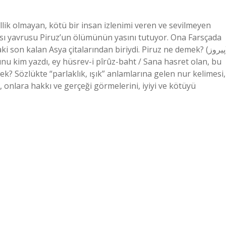
k olmayan, kötü bir insan izlenimi veren ve sevilmeyen
tası yavrusu Piruz’un ölümünün yasını tutuyor. Ona Farsçada
son kalan Asya çitalarından biriydi. Piruz ne demek? (ﭘﻴﺮﻭﺯ)
Bunu kim yazdı, ey hüsrev-i pîrûz-baht / Sana hasret olan, bu
k? Sözlükte “parlaklık, ışık” anlamlarına gelen nur kelimesi,
, onlara hakkı ve gerçeği görmelerini, iyiyi ve kötüyü