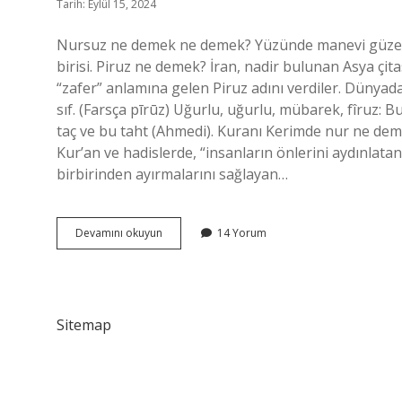
Tarih: Eylül 15, 2024
Nursuz ne demek ne demek? Yüzünde manevi güzelli
birisi. Piruz ne demek? İran, nadir bulunan Asya çi
“zafer” anlamına gelen Piruz adını verdiler. Dünyadaki 
sıf. (Farsça pīrūz) Uğurlu, uğurlu, mübarek, fîruz: 
taç ve bu taht (Ahmedi). Kuranı Kerimde nur ne deme
Kur’an ve hadislerde, “insanların önlerini aydınlatan
birbirinden ayırmalarını sağlayan…
Nursuz
Devamını okuyun
14 Yorum
Pirsiz
Ne
Demek
Sitemap