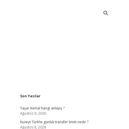
Sidebar
Son Yazılar
elexbet yeni giriş adresi
betexper.xyz
Yaşar Kemal hangi anlayış ?
Ağustos 9, 2026
Kuveyt Türk’te günlük transfer limiti nedir ?
Ağustos 8, 2026