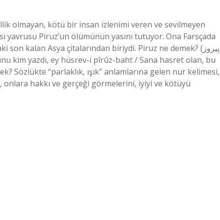
k olmayan, kötü bir insan izlenimi veren ve sevilmeyen
tası yavrusu Piruz’un ölümünün yasını tutuyor. Ona Farsçada
son kalan Asya çitalarından biriydi. Piruz ne demek? (ﭘﻴﺮﻭﺯ)
Bunu kim yazdı, ey hüsrev-i pîrûz-baht / Sana hasret olan, bu
k? Sözlükte “parlaklık, ışık” anlamlarına gelen nur kelimesi,
, onlara hakkı ve gerçeği görmelerini, iyiyi ve kötüyü