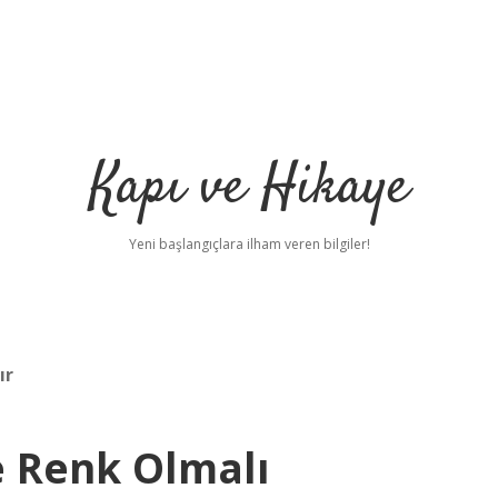
Kapı ve Hikaye
Yeni başlangıçlara ilham veren bilgiler!
ır
e Renk Olmalı