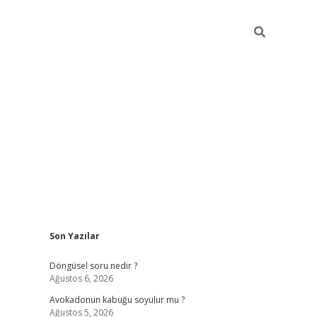
Sidebar
Son Yazılar
elexbet yeni giriş adresi
betexper
Döngüsel soru nedir ?
Ağustos 6, 2026
Avokadonun kabuğu soyulur mu ?
Ağustos 5, 2026