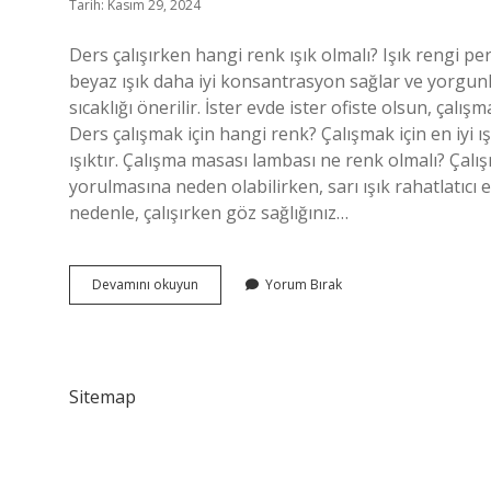
Tarih: Kasım 29, 2024
Ders çalışırken hangi renk ışık olmalı? Işık rengi p
beyaz ışık daha iyi konsantrasyon sağlar ve yorgunlu
sıcaklığı önerilir. İster evde ister ofiste olsun, çalış
Ders çalışmak için hangi renk? Çalışmak için en iyi 
ışıktır. Çalışma masası lambası ne renk olmalı? Çalış
yorulmasına neden olabilirken, sarı ışık rahatlatıcı 
nedenle, çalışırken göz sağlığınız…
Ders
Devamını okuyun
Yorum Bırak
Çalışma
Işığı
Ne
Renk
Olmalı
Sitemap