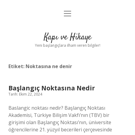
menüyü
Anasayfa
aç
Gizlilik Politikası
Kapı ve Hikaye
Yasal Uyarı
Yeni başlangıçlara ilham veren bilgiler!
Hakkımızda
Etiket:
Noktasına ne denir
Başlangıç Noktasına Nedir
Tarih: Ekim 22, 2024
Baslangic noktası nedir? Başlangıç ​​Noktası
Akademisi, Türkiye Bilişim Vakfı’nın (TBV) bir
girişimi olan Başlangıç ​​Noktası’nın, üniversite
öğrencilerine 21. yüzyıl becerileri çerçevesinde