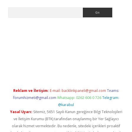
Arama
er.xyz
Reklam ve İletişim:
E-mail:
backlinkpaneli@gmail.com
Teams:
forumhizmeti@gmail.com
Whatsapp: 0262 606 0 726
Telegram:
@karabul
Yasal Uyarı:
Sitemiz, 5651 Sayılı Kanun gereğince Bilgi Teknolojileri
ve İletişim Kurumu (BTK) tarafından onaylanmış bir Yer Sağlayıcı
olarak hizmet vermektedir. Bu nedenle, sitedeki içerikleri proaktif