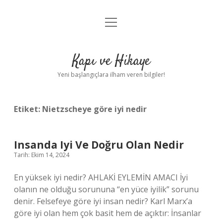
menüyü
Anasayfa
aç
Gizlilik Politikası
Kapı ve Hikaye
Yasal Uyarı
Yeni başlangıçlara ilham veren bilgiler!
Hakkımızda
Etiket:
Nietzscheye göre iyi nedir
Insanda Iyi Ve Doğru Olan Nedir
Tarih: Ekim 14, 2024
En yüksek iyi nedir? AHLAKİ EYLEMİN AMACI İyi
olanın ne olduğu sorununa “en yüce iyilik” sorunu
denir. Felsefeye göre iyi insan nedir? Karl Marx’a
göre iyi olan hem çok basit hem de açıktır: İnsanlar