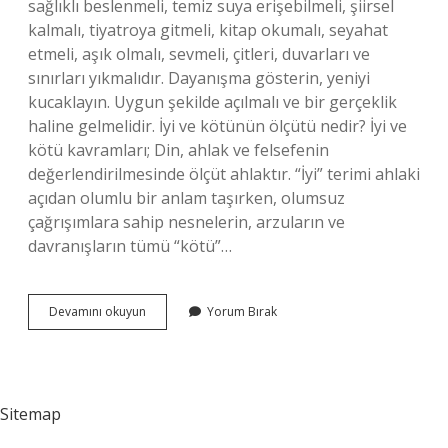
sağlıklı beslenmeli, temiz suya erişebilmeli, şiirsel
kalmalı, tiyatroya gitmeli, kitap okumalı, seyahat
etmeli, aşık olmalı, sevmeli, çitleri, duvarları ve
sınırları yıkmalıdır. Dayanışma gösterin, yeniyi
kucaklayın. Uygun şekilde açılmalı ve bir gerçeklik
haline gelmelidir. İyi ve kötünün ölçütü nedir? İyi ve
kötü kavramları; Din, ahlak ve felsefenin
değerlendirilmesinde ölçüt ahlaktır. “İyi” terimi ahlaki
açıdan olumlu bir anlam taşırken, olumsuz
çağrışımlara sahip nesnelerin, arzuların ve
davranışların tümü “kötü”…
Insanda
Devamını okuyun
Yorum Bırak
Iyi
Ve
Doğru
Olan
Nedir
Sitemap