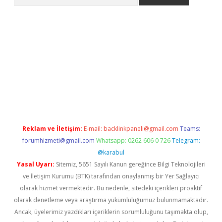
er.xyz
Reklam ve İletişim:
E-mail:
backlinkpaneli@gmail.com
Teams:
forumhizmeti@gmail.com
Whatsapp: 0262 606 0 726
Telegram:
@karabul
Yasal Uyarı:
Sitemiz, 5651 Sayılı Kanun gereğince Bilgi Teknolojileri
ve İletişim Kurumu (BTK) tarafından onaylanmış bir Yer Sağlayıcı
olarak hizmet vermektedir. Bu nedenle, sitedeki içerikleri proaktif
olarak denetleme veya araştırma yükümlülüğümüz bulunmamaktadır.
Ancak, üyelerimiz yazdıkları içeriklerin sorumluluğunu taşımakta olup,