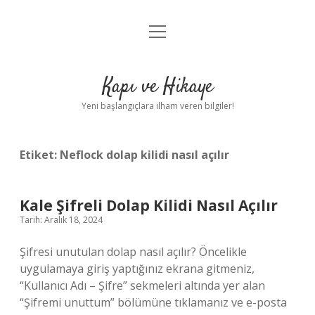
menüyü
Anasayfa
aç
Gizlilik Politikası
Kapı ve Hikaye
Yasal Uyarı
Yeni başlangıçlara ilham veren bilgiler!
Hakkımızda
Etiket:
Neflock dolap kilidi nasıl açılır
Kale Şifreli Dolap Kilidi Nasıl Açılır
Tarih: Aralık 18, 2024
Şifresi unutulan dolap nasıl açılır? Öncelikle
uygulamaya giriş yaptığınız ekrana gitmeniz,
“Kullanıcı Adı – Şifre” sekmeleri altında yer alan
“Şifremi unuttum” bölümüne tıklamanız ve e-posta