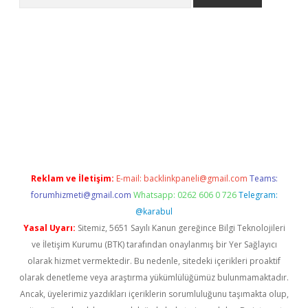
er.xyz
Reklam ve İletişim:
E-mail:
backlinkpaneli@gmail.com
Teams:
forumhizmeti@gmail.com
Whatsapp: 0262 606 0 726
Telegram:
@karabul
Yasal Uyarı:
Sitemiz, 5651 Sayılı Kanun gereğince Bilgi Teknolojileri
ve İletişim Kurumu (BTK) tarafından onaylanmış bir Yer Sağlayıcı
olarak hizmet vermektedir. Bu nedenle, sitedeki içerikleri proaktif
olarak denetleme veya araştırma yükümlülüğümüz bulunmamaktadır.
Ancak, üyelerimiz yazdıkları içeriklerin sorumluluğunu taşımakta olup,