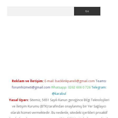
Arama
er.xyz
Reklam ve İletişim:
E-mail:
backlinkpaneli@gmail.com
Teams:
forumhizmeti@gmail.com
Whatsapp: 0262 606 0 726
Telegram:
@karabul
Yasal Uyarı:
Sitemiz, 5651 Sayılı Kanun gereğince Bilgi Teknolojileri
ve İletişim Kurumu (BTK) tarafından onaylanmış bir Yer Sağlayıcı
olarak hizmet vermektedir. Bu nedenle, sitedeki içerikleri proaktif