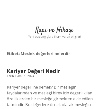
menüyü
Anasayfa
aç
Gizlilik Politikası
Kapı ve Hikaye
Yasal Uyarı
Yeni başlangıçlara ilham veren bilgiler!
Hakkımızda
Etiket:
Meslek değerleri nelerdir
Kariyer Değeri Nedir
Tarih: Ekim 11, 2024
Kariyer değeri ne demek? Bir mesleğin
faydalarından ve mesleği birey için değerli kılan
özelliklerden bir mesleğe girmekten elde edilen
tatmindir. Bu değerlere örnek olarak mesleğin