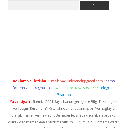
Arama
per.xyz
Reklam ve İletişim:
E-mail:
backlinkpaneli@gmail.com
Teams:
forumhizmeti@gmail.com
Whatsapp: 0262 606 0 726
Telegram:
@karabul
Yasal Uyarı:
Sitemiz, 5651 Sayılı Kanun gereğince Bilgi Teknolojileri
ve İletişim Kurumu (BTK) tarafından onaylanmış bir Yer Sağlayıcı
olarak hizmet vermektedir. Bu nedenle, sitedeki içerikleri proaktif
olarak denetleme veya araştırma yükümlülüğümüz bulunmamaktadır.