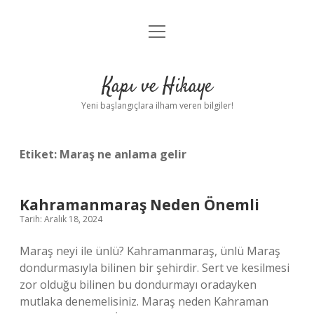
menüyü
Anasayfa
aç
Gizlilik Politikası
Kapı ve Hikaye
Yasal Uyarı
Yeni başlangıçlara ilham veren bilgiler!
Hakkımızda
Etiket:
Maraş ne anlama gelir
Kahramanmaraş Neden Önemli
Tarih: Aralık 18, 2024
Maraş neyi ile ünlü? Kahramanmaraş, ünlü Maraş
dondurmasıyla bilinen bir şehirdir. Sert ve kesilmesi
zor olduğu bilinen bu dondurmayı oradayken
mutlaka denemelisiniz. Maraş neden Kahraman