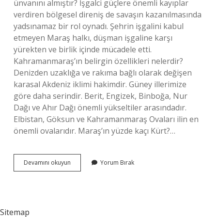
ünvanını almıştır? İşgalci güçlere önemli kayıplar
verdiren bölgesel direniş de savaşın kazanılmasında
yadsınamaz bir rol oynadı. Şehrin işgalini kabul
etmeyen Maraş halkı, düşman işgaline karşı
yürekten ve birlik içinde mücadele etti.
Kahramanmaraş’ın belirgin özellikleri nelerdir?
Denizden uzaklığa ve rakıma bağlı olarak değişen
karasal Akdeniz iklimi hakimdir. Güney illerimize
göre daha serindir. Berit, Engizek, Binboğa, Nur
Dağı ve Ahır Dağı önemli yükseltiler arasındadır.
Elbistan, Göksun ve Kahramanmaraş Ovaları ilin en
önemli ovalarıdır. Maraş’ın yüzde kaçı Kürt?…
Kahramanmaraş
Devamını okuyun
Yorum Bırak
Neden
Önemli
Sitemap