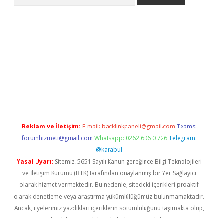
er.xyz
Reklam ve İletişim:
E-mail:
backlinkpaneli@gmail.com
Teams:
forumhizmeti@gmail.com
Whatsapp: 0262 606 0 726
Telegram:
@karabul
Yasal Uyarı:
Sitemiz, 5651 Sayılı Kanun gereğince Bilgi Teknolojileri
ve İletişim Kurumu (BTK) tarafından onaylanmış bir Yer Sağlayıcı
olarak hizmet vermektedir. Bu nedenle, sitedeki içerikleri proaktif
olarak denetleme veya araştırma yükümlülüğümüz bulunmamaktadır.
Ancak, üyelerimiz yazdıkları içeriklerin sorumluluğunu taşımakta olup,