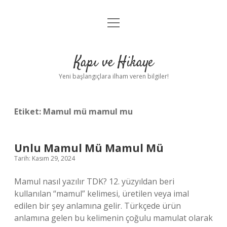
menüyü
Anasayfa
aç
Gizlilik Politikası
Kapı ve Hikaye
Yasal Uyarı
Yeni başlangıçlara ilham veren bilgiler!
Hakkımızda
Etiket:
Mamul mü mamul mu
Unlu Mamul Mü Mamul Mü
Tarih: Kasım 29, 2024
Mamul nasıl yazılır TDK? 12. yüzyıldan beri
kullanılan “mamul” kelimesi, üretilen veya imal
edilen bir şey anlamına gelir. Türkçede ürün
anlamına gelen bu kelimenin çoğulu mamulat olarak