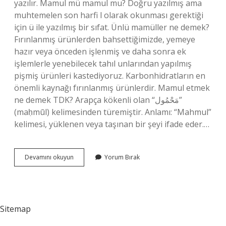
yazılır. Mamul mü mamul mu? Doğru yazılmış ama
muhtemelen son harfi l olarak okunması gerektiği
için ü ile yazılmış bir sıfat. Ünlü mamüller ne demek?
Fırınlanmış ürünlerden bahsettiğimizde, yemeye
hazır veya önceden işlenmiş ve daha sonra ek
işlemlerle yenebilecek tahıl unlarından yapılmış
pişmiş ürünleri kastediyoruz. Karbonhidratların en
önemli kaynağı fırınlanmış ürünlerdir. Mamul etmek
ne demek TDK? Arapça kökenli olan “مَحْمُول”
(maḥmūl) kelimesinden türemiştir. Anlamı: “Mahmul”
kelimesi, yüklenen veya taşınan bir şeyi ifade eder.…
Unlu
Devamını okuyun
Yorum Bırak
Mamul
Mü
Mamul
Mü
Sitemap