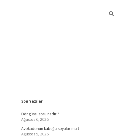
Sidebar
Son Yazılar
elexbet yeni giriş adresi
betexper.xyz
Döngüsel soru nedir ?
Ağustos 6, 2026
Avokadonun kabuğu soyulur mu ?
Ağustos 5, 2026