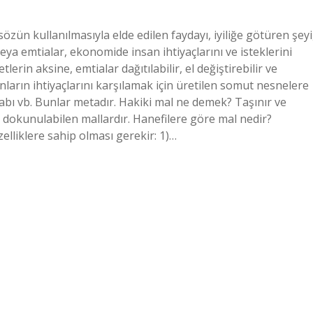
ün kullanılmasıyla elde edilen faydayı, iyiliğe götüren şeyi
veya emtialar, ekonomide insan ihtiyaçlarını ve isteklerini
lerin aksine, emtialar dağıtılabilir, el değiştirebilir ve
anların ihtiyaçlarını karşılamak için üretilen somut nesnelere
labı vb. Bunlar metadır. Hakiki mal ne demek? Taşınır ve
 dokunulabilen mallardır. Hanefilere göre mal nedir?
özelliklere sahip olması gerekir: 1)…