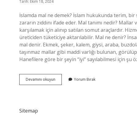
Tarih: Ekim 18, 2024
İslamda mal ne demek? İslam hukukunda terim, bir söz
zararın zıddını ifade eder. Mal tanımı nedir? Mallar 
karşılamak için alınıp satılan somut araçlardır. Hizmet
üreticiden tüketiciye aktarılabilir. Mal ne denir? İns
mal denir. Ekmek, şeker, kalem, giysi, araba, buzdo
taşınmaz mallar gibi maddi varlığı bulunan, görülüp
Hanefilere göre bir şeyin “iyi” sayılabilmesi için şu 
Hanefilere
Devamını okuyun
Yorum Bırak
Göre
Mal
Ne
Demek
Sitemap