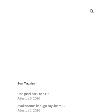
Sidebar
Son Yazılar
elexbet yeni giriş adresi
betexper.xyz
Döngüsel soru nedir ?
Ağustos 6, 2026
Avokadonun kabuğu soyulur mu ?
Ağustos 5, 2026