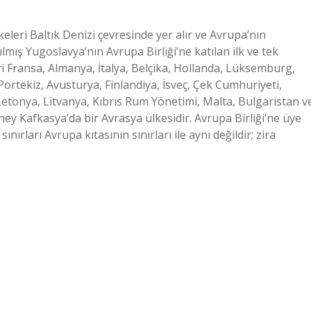
keleri Baltık Denizi çevresinde yer alır ve Avrupa’nın
mış Yugoslavya’nın Avrupa Birliği’ne katılan ilk ve tek
ri Fransa, Almanya, İtalya, Belçika, Hollanda, Lüksemburg,
Portekiz, Avusturya, Finlandiya, İsveç, Çek Cumhuriyeti,
etonya, Litvanya, Kıbrıs Rum Yönetimi, Malta, Bulgaristan v
y Kafkasya’da bir Avrasya ülkesidir. Avrupa Birliği’ne üye
nırları Avrupa kıtasının sınırları ile aynı değildir; zira