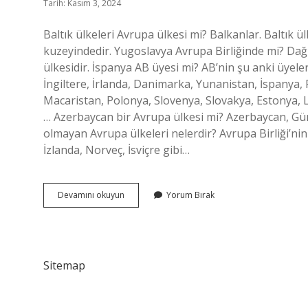
Tarih: Kasım 3, 2024
Baltık ülkeleri Avrupa ülkesi mi? Balkanlar. Baltık ül
kuzeyindedir. Yugoslavya Avrupa Birliğinde mi? Dağıl
ülkesidir. İspanya AB üyesi mi? AB’nin şu anki üyele
İngiltere, İrlanda, Danimarka, Yunanistan, İspanya, 
Macaristan, Polonya, Slovenya, Slovakya, Estonya, L
… Azerbaycan bir Avrupa ülkesi mi? Azerbaycan, Güne
olmayan Avrupa ülkeleri nelerdir? Avrupa Birliği’nin sı
İzlanda, Norveç, İsviçre gibi…
Baltık
Devamını okuyun
Yorum Bırak
Ülkeleri
Ab
Üyesi
Mi
Sitemap