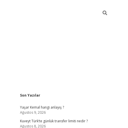
Sidebar
Son Yazılar
elexbet yeni giriş adresi
betexper.xyz
Yaşar Kemal hangi anlayış ?
Ağustos 9, 2026
Kuveyt Türk’te günlük transfer limiti nedir ?
Ağustos 8, 2026