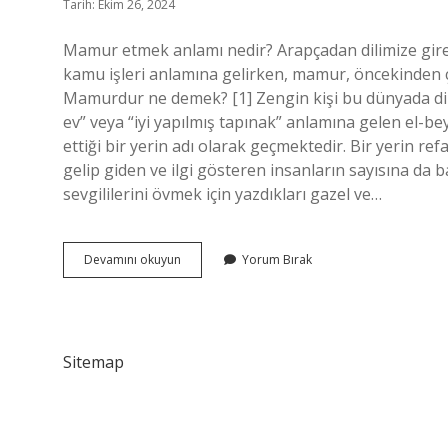
Tarih: Ekim 26, 2024
Mamur etmek anlamı nedir? Arapçadan dilimize gir
kamu işleri anlamına gelirken, mamur, öncekinden ço
Mamurdur ne demek? [1] Zengin kişi bu dünyada dile
ev” veya “iyi yapılmış tapınak” anlamına gelen el-be
ettiği bir yerin adı olarak geçmektedir. Bir yerin r
gelip giden ve ilgi gösteren insanların sayısına da 
sevgililerini övmek için yazdıkları gazel ve…
Mamur
Devamını okuyun
Yorum Bırak
Haline
Getirmek
Ne
Demek
Sitemap