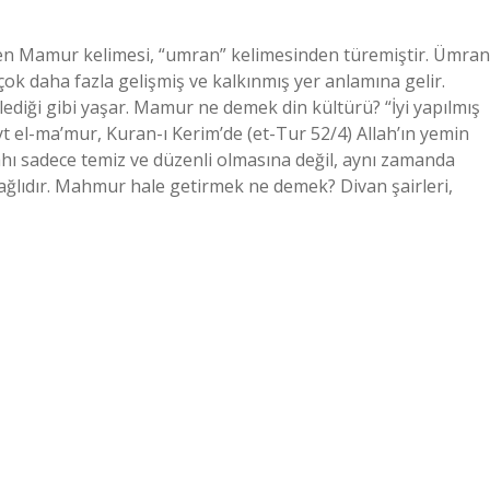
en Mamur kelimesi, “umran” kelimesinden türemiştir. Ümran
k daha fazla gelişmiş ve kalkınmış yer anlamına gelir.
diği gibi yaşar. Mamur ne demek din kültürü? “İyi yapılmış
yt el-ma’mur, Kuran-ı Kerim’de (et-Tur 52/4) Allah’ın yemin
efahı sadece temiz ve düzenli olmasına değil, aynı zamanda
bağlıdır. Mahmur hale getirmek ne demek? Divan şairleri,