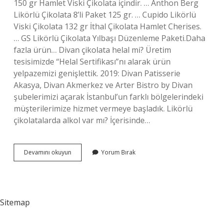
150 gr Hamlet Viski Çikolata içindir. … Anthon Berg
Likörlü Çikolata 8’li Paket 125 gr. … Cupido Likörlü
Viski Çikolata 132 gr İthal Çikolata Hamlet Cherises.
… GS Likörlü Çikolata Yılbaşı Düzenleme Paketi.Daha
fazla ürün… Divan çikolata helal mi? Üretim
tesisimizde “Helal Sertifikası”nı alarak ürün
yelpazemizi genişlettik. 2019: Divan Patisserie
Akasya, Divan Akmerkez ve Arter Bistro by Divan
şubelerimizi açarak İstanbul’un farklı bölgelerindeki
müşterilerimize hizmet vermeye başladık. Likörlü
çikolatalarda alkol var mı? İçerisinde…
Divan
Devamını okuyun
Yorum Bırak
Çikolata
Likörlü
Mü
Sitemap