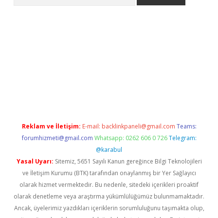
er.xyz
Reklam ve İletişim:
E-mail:
backlinkpaneli@gmail.com
Teams:
forumhizmeti@gmail.com
Whatsapp: 0262 606 0 726
Telegram:
@karabul
Yasal Uyarı:
Sitemiz, 5651 Sayılı Kanun gereğince Bilgi Teknolojileri
ve İletişim Kurumu (BTK) tarafından onaylanmış bir Yer Sağlayıcı
olarak hizmet vermektedir. Bu nedenle, sitedeki içerikleri proaktif
olarak denetleme veya araştırma yükümlülüğümüz bulunmamaktadır.
Ancak, üyelerimiz yazdıkları içeriklerin sorumluluğunu taşımakta olup,