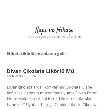
menüyü
Anasayfa
aç
Gizlilik Politikası
Kapı ve Hikaye
Yasal Uyarı
Yeni başlangıçlara ilham veren bilgiler!
Hakkımızda
Etiket:
Likörlü ne anlama gelir
Divan Çikolata Likörlü Mü
Tarih: Aralık 19, 2024
Divan çikolatalarda likör var mı? Çikolata, vişne
likörü ve vişnenin mükemmel uyumu: Divan Forêt
Noire Makarna *Alkol içerir. Likörlü çikolatalar
hangileri? Fiyatlar 12 çeşit Cupido Likörlü Çikolata