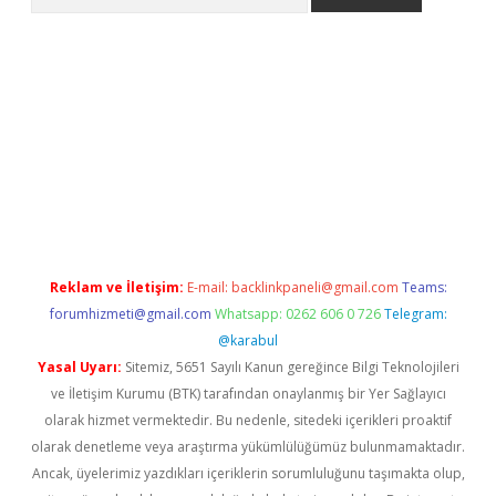
etexper.xyz
Reklam ve İletişim:
E-mail:
backlinkpaneli@gmail.com
Teams:
forumhizmeti@gmail.com
Whatsapp: 0262 606 0 726
Telegram:
@karabul
Yasal Uyarı:
Sitemiz, 5651 Sayılı Kanun gereğince Bilgi Teknolojileri
ve İletişim Kurumu (BTK) tarafından onaylanmış bir Yer Sağlayıcı
olarak hizmet vermektedir. Bu nedenle, sitedeki içerikleri proaktif
olarak denetleme veya araştırma yükümlülüğümüz bulunmamaktadır.
Ancak, üyelerimiz yazdıkları içeriklerin sorumluluğunu taşımakta olup,