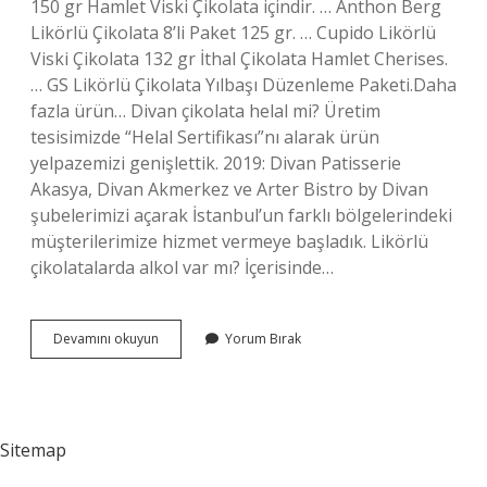
150 gr Hamlet Viski Çikolata içindir. … Anthon Berg
Likörlü Çikolata 8’li Paket 125 gr. … Cupido Likörlü
Viski Çikolata 132 gr İthal Çikolata Hamlet Cherises.
… GS Likörlü Çikolata Yılbaşı Düzenleme Paketi.Daha
fazla ürün… Divan çikolata helal mi? Üretim
tesisimizde “Helal Sertifikası”nı alarak ürün
yelpazemizi genişlettik. 2019: Divan Patisserie
Akasya, Divan Akmerkez ve Arter Bistro by Divan
şubelerimizi açarak İstanbul’un farklı bölgelerindeki
müşterilerimize hizmet vermeye başladık. Likörlü
çikolatalarda alkol var mı? İçerisinde…
Divan
Devamını okuyun
Yorum Bırak
Çikolata
Likörlü
Mü
Sitemap