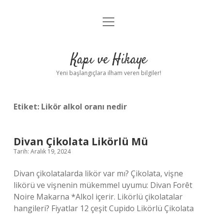
menüyü
Anasayfa
aç
Gizlilik Politikası
Kapı ve Hikaye
Yasal Uyarı
Yeni başlangıçlara ilham veren bilgiler!
Hakkımızda
Etiket:
Likör alkol oranı nedir
Divan Çikolata Likörlü Mü
Tarih: Aralık 19, 2024
Divan çikolatalarda likör var mı? Çikolata, vişne
likörü ve vişnenin mükemmel uyumu: Divan Forêt
Noire Makarna *Alkol içerir. Likörlü çikolatalar
hangileri? Fiyatlar 12 çeşit Cupido Likörlü Çikolata