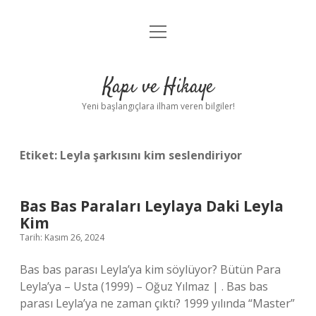
menüyü
Anasayfa
aç
Gizlilik Politikası
Kapı ve Hikaye
Yasal Uyarı
Yeni başlangıçlara ilham veren bilgiler!
Hakkımızda
Etiket:
Leyla şarkısını kim seslendiriyor
Bas Bas Paraları Leylaya Daki Leyla
Kim
Tarih: Kasım 26, 2024
Bas bas parası Leyla’ya kim söylüyor? Bütün Para
Leyla’ya – Usta (1999) – Oğuz Yılmaz | . Bas bas
parası Leyla’ya ne zaman çıktı? 1999 yılında “Master”