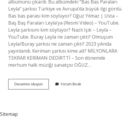
albümünü çıkardı. Bu albümdeki “Bas Bas Paraları
Leyla” şarkısı Türkiye ve Avrupa’da büyük ilgi gördü.
Bas bas parası kim söylüyor? Oğuz Yılmaz | Usta –
Baş Baş Paraları Leyla’ya (Resmi Video) – YouTube.
Leyla şarkısını kim söylüyor? Nazlı Işık – Leyla –
YouTube. Buray Leyla ne zaman çıktı? Olmuşum
Leyla/Buray şarkısı ne zaman çıktı? 2023 yılında
yayınlandı. Keriman şarkısı kime ait? MİLYONLARA
TEKRAR KERİMAN DEDİRTTİ – Son dönemde
merhum halk müziği sanatçısı OĞUZ…
Bas
Devamını okuyun
Yorum Bırak
Bas
Paraları
Leylaya
Daki
Leyla
Sitemap
Kim